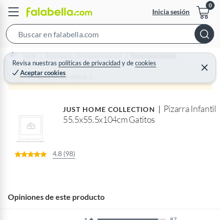
Inicia sesión
S
e
Home
Dormitorio - Dormitorio Infantil
Decoración Infantil
a
Revisa nuestras
políticas de privacidad
y
de
cookies
C
Aceptar cookies
r
e
Producto sin stock :(
r
c
r
a
h
r
Pizarra Infantil
B
JUST HOME COLLECTION
55.5x55.5x104cm Gatitos
a
r
4.8 (98)
Opiniones de este producto
87
5