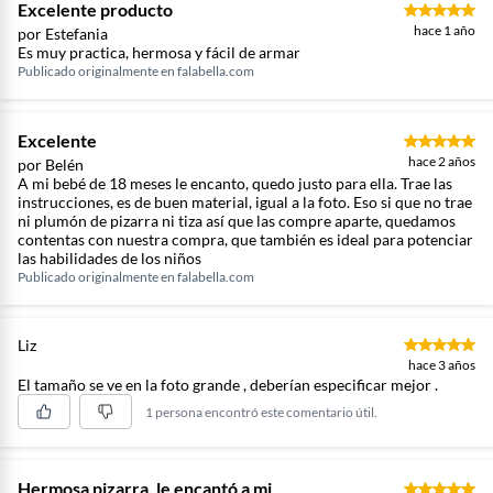
Excelente producto
hace 1 año
por Estefania
Es muy practica, hermosa y fácil de armar
Publicado originalmente en
falabella.com
Excelente
hace 2 años
por Belén
A mi bebé de 18 meses le encanto, quedo justo para ella. Trae las
instrucciones, es de buen material, igual a la foto. Eso si que no trae
ni plumón de pizarra ni tiza así que las compre aparte, quedamos
contentas con nuestra compra, que también es ideal para potenciar
las habilidades de los niños
Publicado originalmente en
falabella.com
Liz
hace 3 años
El tamaño se ve en la foto grande , deberían especificar mejor .
1 persona encontró este comentario útil.
Hermosa pizarra, le encantó a mi