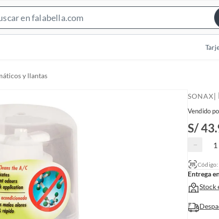
S
e
a
Tarj
r
c
áticos y llantas
h
B
|
SONAX
a
Vendido po
r
S/ 43
−
Código
Entrega e
Stock 
Despa