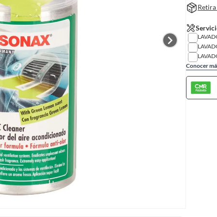
Retira
Servici
LAVAD
LAVAD
LAVAD
Conocer má