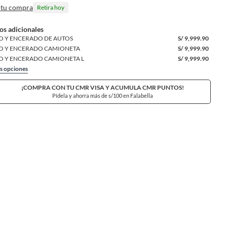
 tu compra
Retira hoy
os adicionales
O Y ENCERADO DE AUTOS
S/
9,999.90
O Y ENCERADO CAMIONETA
S/
9,999.90
O Y ENCERADO CAMIONETA L
S/
9,999.90
s opciones
¡COMPRA CON TU CMR VISA Y ACUMULA CMR PUNTOS!
Pídela y ahorra más de s/100 en Falabella