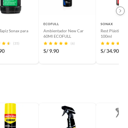
ECOFULL
SONAX
Tapiz Sonax para
Ambientador New Car
Rest Plásticos 
60Ml ECOFULL
100ml
(35)
(6)
90
S/ 9.90
S/ 34.90