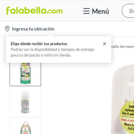
Menú
l
Ingresa tu ubicación
o
c
Home
Automotriz - Limpieza para Autos
Lavado de neum
a
t
i
o
n
-
i
c
o
n