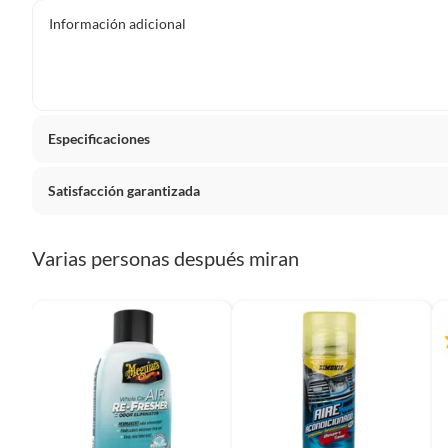
Información adicional
Especificaciones
Satisfacción garantizada
Detalle de la garantía
No indi
La mayoría de los productos tienen
30 días desde que los 
Varias personas después miran
Sin embargo, tenemos categorías que cuentan con plazos dif
pueden devolver ni cambiar. Conoce cuáles son:
Productos vendidos por
Falabella, Tottus y otros vended
48 horas: cemento, mezclas de hormigón, morteros, yeso y otros
7 días: colchones y productos de combustión.
Productos vendidos por
Sodimac
tienen:
48 horas: cemento, mezclas de hormigón, morteros, yeso y otro