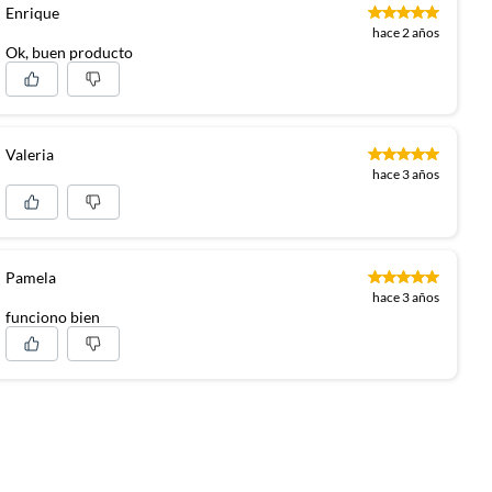
Enrique
hace 2 años
Ok, buen producto
Valeria
hace 3 años
Pamela
hace 3 años
funciono bien