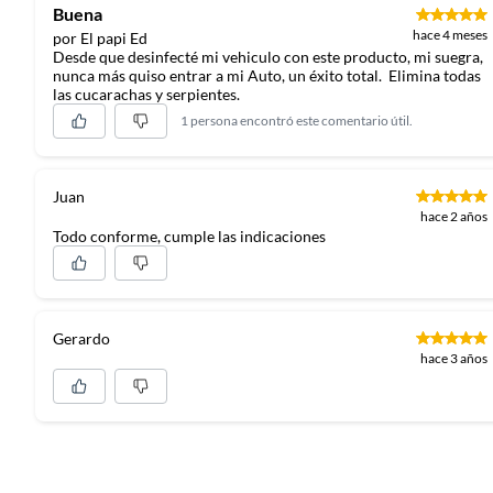
Buena
hace 4 meses
por El papi Ed
Desde que desinfecté mi vehiculo con este producto, mi suegra,
nunca más quiso entrar a mi Auto, un éxito total. Elimina todas
las cucarachas y serpientes.
1 persona encontró este comentario útil.
Juan
hace 2 años
Todo conforme, cumple las indicaciones
Gerardo
hace 3 años