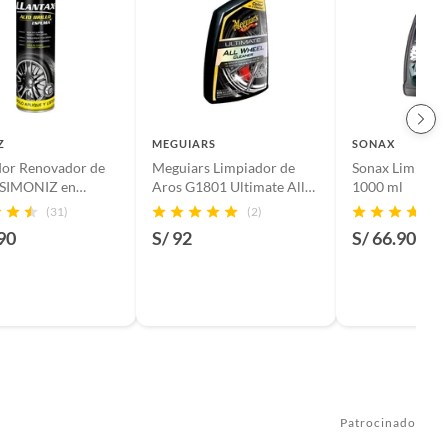
Z
MEGUIARS
SONAX
dor Renovador de
Meguiars Limpiador de
Sonax Limpia A
s SIMONIZ en
Aros G1801 Ultimate All
1000 ml
 480ml
Wheel Cleaner
(31)
(2)
90
S/ 92
S/ 66.90
Patrocinado