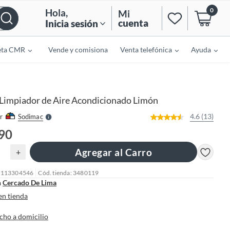
0
Hola
,
Mi
cuenta
Inicia sesión
eta CMR
Vende y comisiona
Venta telefónica
Ayuda
o
f
n
I
r
e
Limpiador de Aire Acondicionado Limón
l
l
e
4.6 (13)
r
Sodimac
S
.90
Agregar al Carro
+
: 113304546
Cód. tienda: 3480119
n
Cercado De Lima
en tienda
cho a domicilio