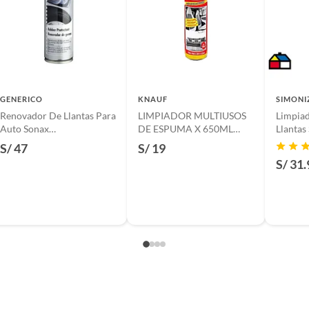
GENERICO
KNAUF
SIMONI
Renovador De Llantas Para
LIMPIADOR MULTIUSOS
Limpia
Auto Sonax
DE ESPUMA X 650ML
Llanta
300mlgomaneumaticos
KNAUF
Espuma
S/ 47
S/ 19
S/ 31.