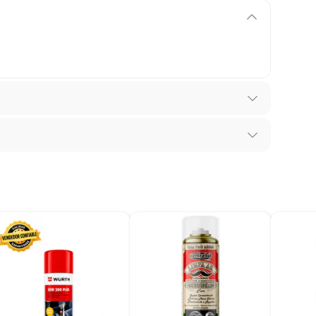
ca
recibes para hacer una devolución.
erentes, otras con restricciones y algunas que no se
ores tienen:
 productos para asfalto, hormigón, albañilería.
s productos para asfalto.