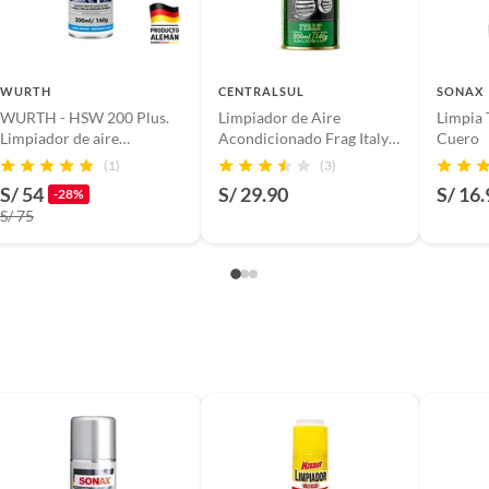
, tecnología, línea blanca, colchones, muebles, bicicletas y
n
WURTH
CENTRALSUL
SONAX
WURTH - HSW 200 Plus.
Limpiador de Aire
Limpia 
Limpiador de aire
Acondicionado Frag Italy
Cuero
acondicionado de 200ml
200 ml
(1)
(3)
suplementos alimenticios, vitaminas.
S/ 54
S/ 29.90
S/ 16.
-28%
S/ 75
baño con señales de uso, sin empaques, etiquetas o sellos.