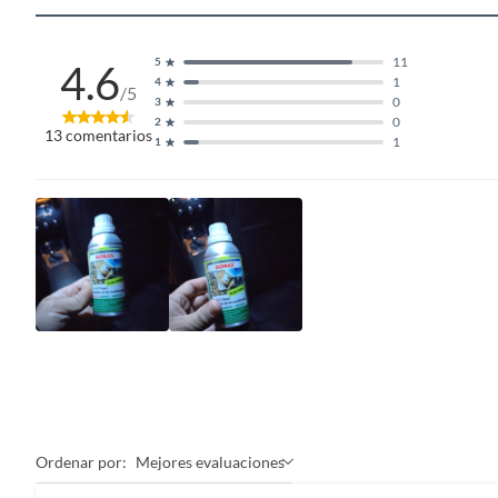
11
5
4.6
1
4
/5
0
3
0
2
13
comentarios
1
1
Ordenar por:
Mejores evaluaciones