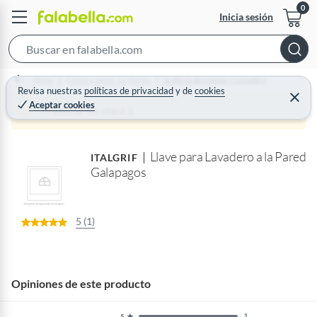
Inicia sesión
S
e
Home
Cocina y baño - Griferías
Grifería de Cocina y Lavadero
a
Revisa nuestras
políticas de privacidad
y
de
cookies
C
Aceptar cookies
r
e
Producto sin stock :(
r
c
r
a
h
r
Llave para Lavadero a la Pared
B
ITALGRIF
Galapagos
a
r
5 (1)
Opiniones de este producto
1
5