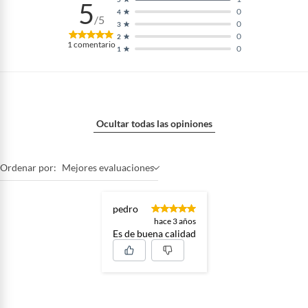
5
0
4
/5
0
3
0
2
1
comentario
0
1
Ocultar todas las opiniones
Ordenar por:
Mejores evaluaciones
pedro
hace 3 años
Es de buena calidad