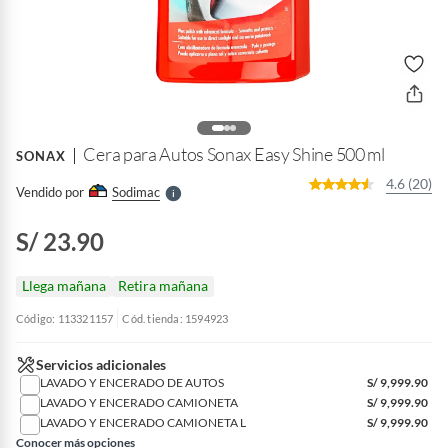
o
f
n
I
r
e
l
Cera para Autos Sonax Easy Shine 500 ml
SONAX
l
e
4.6 (20)
Vendido por
Sodimac
S
S/ 23.90
Llega mañana
Retira mañana
Código: 113321157
Cód. tienda: 1594923
Servicios adicionales
LAVADO Y ENCERADO DE AUTOS
S/
9,999.90
LAVADO Y ENCERADO CAMIONETA
S/
9,999.90
LAVADO Y ENCERADO CAMIONETA L
S/
9,999.90
Conocer más opciones