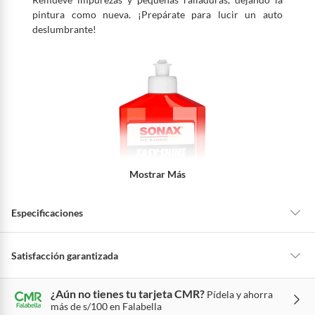
pintura como nueva. ¡Prepárate para lucir un auto
deslumbrante!
Mostrar Más
Especificaciones
Detalle de la garantía
No indica
Satisfacción garantizada
La mayoría de los productos tienen
30 días desde que los recibes para
¿Aún no tienes tu tarjeta CMR?
Pídela y ahorra
hacer una devolución.
más de s/100 en Falabella