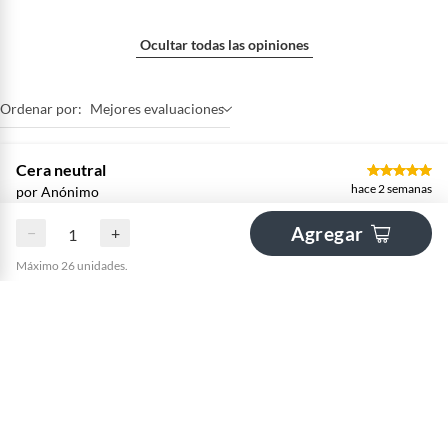
Ocultar todas las opiniones
Ordenar por:
Mejores evaluaciones
Cera neutral
hace 2 semanas
por Anónimo
Da buen acabado y brillo
Agregar
−
+
Máximo 26 unidades.
Brillante
hace 6 meses
por Daniel
Lo recomiendo, es una cera muy buena, protege y da un brillo
espectacular, que protege tu auto y lo mantiene brillante. Excelente
producto.