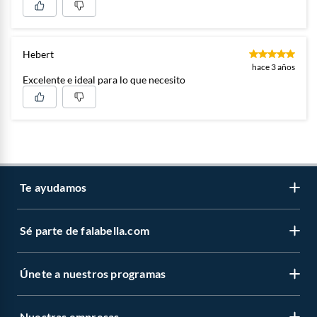
Hebert
hace 3 años
Excelente e ideal para lo que necesito
Te ayudamos
Sé parte de falabella.com
Atención por WhatsApp
Centro de ayuda
Únete a nuestros programas
Trabaja con nosotros
Tipos de entrega
Venta empresa
Cambios y devoluciones
Nuestras empresas
Novios Falabella