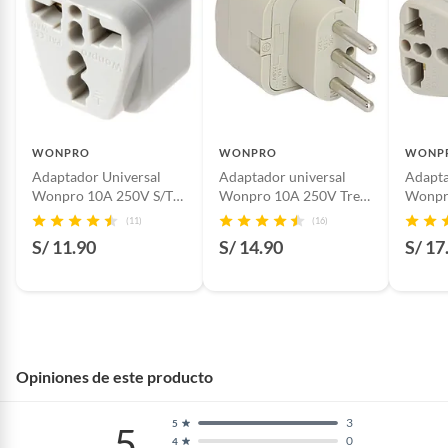
Pinturas de color a pedido.
Plantas.
Productos que hayan sido previamente instalados.
Baterías de auto.
Motocicletas y bicicletas motorizadas.
Licores y cigarros electrónicos.
WONPRO
WONPRO
WONP
Adaptador Universal
Adaptador universal
Adapta
Wonpro 10A 250V S/T
Wonpro 10A 250V Tres
Wonpr
Gris
En Linea Gris
250V G
(11)
(16)
S/ 11.90
S/ 14.90
S/ 17
Opiniones de este producto
3
5
5
Características
0
4