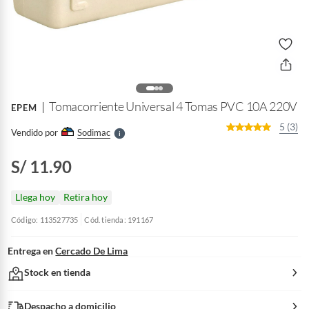
o
f
n
I
r
e
l
Tomacorriente Universal 4 Tomas PVC 10A 220V
EPEM
l
e
5 (3)
Vendido por
Sodimac
S
S/ 11.90
Llega hoy
Retira hoy
Código: 113527735
Cód. tienda: 191167
Entrega en
Cercado De Lima
Stock en tienda
Despacho a domicilio