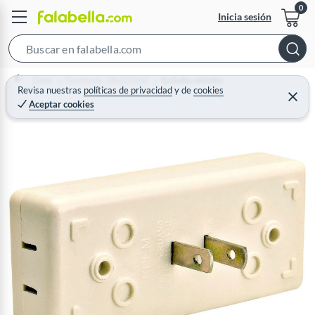
Inicia sesión
S
e
Home
Ferretería - Electricidad
Enchufes volantes
a
Revisa nuestras
políticas de privacidad
y
de
cookies
C
Aceptar cookies
r
e
r
c
r
a
h
r
B
a
r