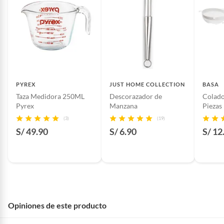
PYREX
JUST HOME COLLECTION
BASA
Taza Medidora 250ML
Descorazador de
Colado
Pyrex
Manzana
Piezas
(3)
(19)
S/ 49.90
S/ 6.90
S/ 12
Opiniones de este producto