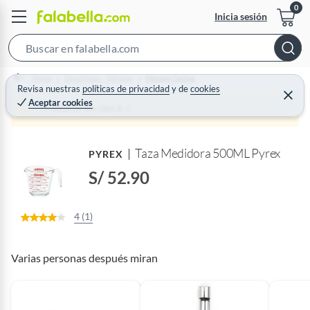
Inicia sesión
S
e
Home
Decohogar - Menaje
Menaje Cocina
a
Revisa nuestras
políticas de privacidad
y
de
cookies
C
Aceptar cookies
r
e
Producto sin stock :(
r
c
r
a
h
r
Taza Medidora 500ML Pyrex
B
PYREX
a
S/ 52.90
r
4 (1)
Varias personas después miran