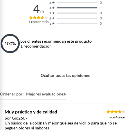
0
5
4
1
4
/5
0
3
0
2
1
comentario
0
1
Los clientes recomiendan este producto
100
%
1
recomendación
Ocultar todas las opiniones
Ordenar por:
Mejores evaluaciones
Muy práctico y de calidad
hace 4 años
por Gio2607
Un básico de la cocina y mejor que sea de vidrio para que no se
peguen olores ni sabores