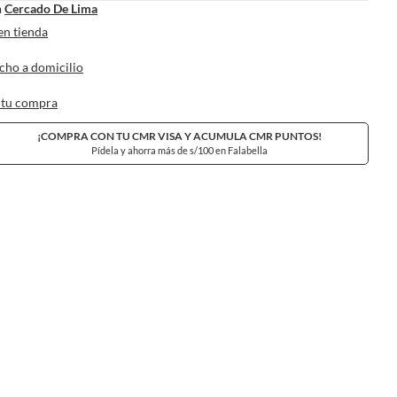
n
Cercado De Lima
en tienda
cho a domicilio
 tu compra
¡COMPRA CON TU CMR VISA Y ACUMULA CMR PUNTOS!
Pídela y ahorra más de s/100 en Falabella