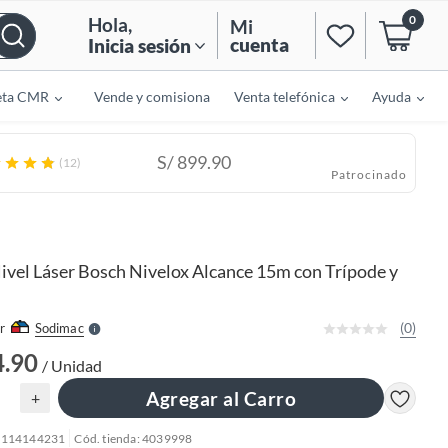
0
Hola
,
Mi
cuenta
Inicia sesión
eta CMR
Vende y comisiona
Venta telefónica
Ayuda
S/
899.90
(12)
Patrocinado
o
f
n
I
ivel Láser Bosch Nivelox Alcance 15m con Trípode y
r
e
l
l
e
(0)
r
Sodimac
S
4.90
/ Unidad
Agregar al Carro
+
: 114144231
Cód. tienda: 4039998