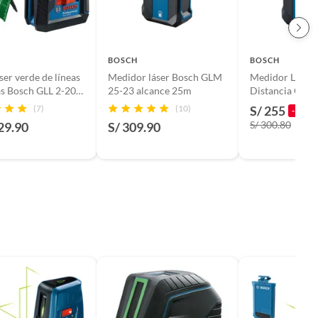
BOSCH
BOSCH
ser verde de líneas
Medidor láser Bosch GLM
Medidor Láser 
as Bosch GLL 2-20G
25-23 alcance 25m
Distancia GLM
n trípode
(7)
(10)
S/ 255
-15%
S/ 300.80
29.90
S/ 309.90