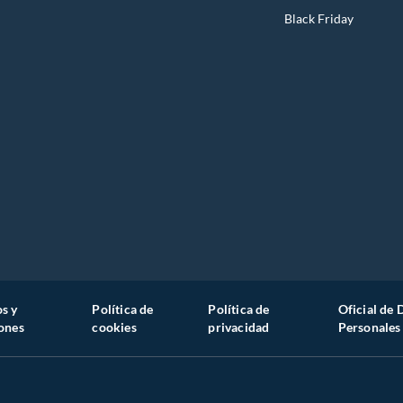
Nivelación vertical
Black Friday
Nivel Láser de Líneas 15 metros, permite realizar
instalaciones perfectamente verticales en paredes.
s y
Política de
Política de
Oficial de 
ones
cookies
privacidad
Personales
Marcas guías sin rayar en la
pared