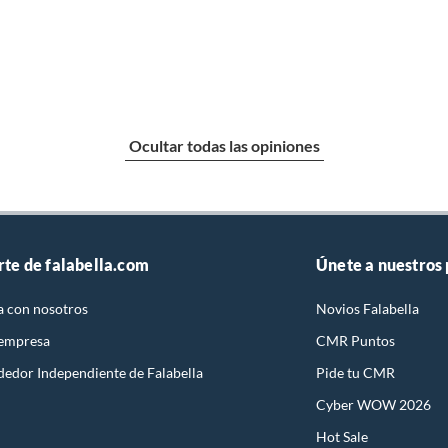
lateral Realiza
marcaciones precisas de
ángulos de 90° entre las
paredes o el piso.
Alcance El Nivel Laser
de líneas con línea
lateral Bosch, tiene un
Ocultar todas las opiniones
alcance de 15 metros,
siendo ideal para
ambientes internos.
rte de falabella.com
Únete a nuestros
a con nosotros
Novios Falabella
 empresa
CMR Puntos
dedor Independiente de Falabella
Pide tu CMR
Cyber WOW 2026
Hot Sale