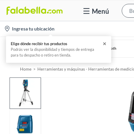
Menú
l
Ingresa tu ubicación
o
c
Bosch
Medidor láser verde Bosch GLM 50-27 CG con Bluetooth
a
Por
Sodimac
t
i
Home
Herramientas y máquinas - Herramientas de medició
o
n
-
i
c
o
n