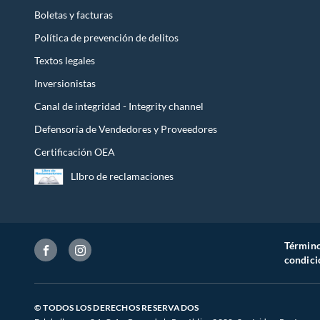
Nivelación horizontal
Boletas y facturas
Política de prevención de delitos
Elimine la inclinación de una superficie al hacer una
instalación con el Nivel Láser de Líneas 15 metros
Textos legales
Bosch.
Inversionistas
Canal de integridad - Integrity channel
Defensoría de Vendedores y Proveedores
Certificación OEA
LIbro de reclamaciones
Término
condici
Escuadra Frontal
© TODOS LOS DERECHOS RESERVADOS
Las líneas verticales proyectadas en la parte frontal y