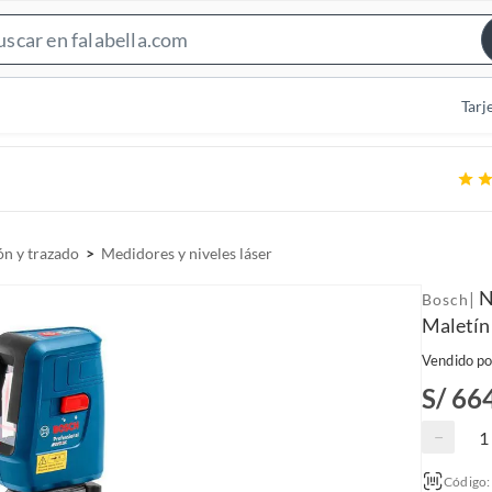
S
e
a
Tarj
r
c
h
B
a
n y trazado
Medidores y niveles láser
r
N
|
Bosch
Maletín
Vendido po
S/ 66
−
Código