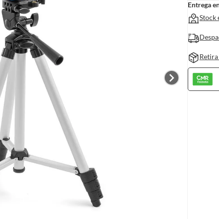
Entrega e
Stock 
Despa
Retira