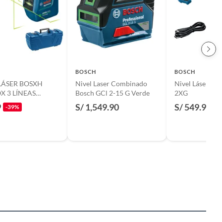
BOSCH
BOSCH
LÁSER BOSXH
Nivel Laser Combinado
Nivel Láser de 
X 3 LÍNEAS
Bosch GCl 2-15 G Verde
2XG
 20 METROS
9
S/ 1,549.90
S/ 549.90
-39%
 - BOSCH