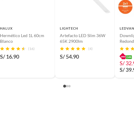
HALUX
LIGHTECH
LEDVAN
Hermético Led 1L 60cm
Artefacto LED Slim 36W
Downlig
Blanco
65K 2900lm
Redond
(16)
(4)
S/ 16.90
S/ 54.90
S/ 32.
S/ 39.