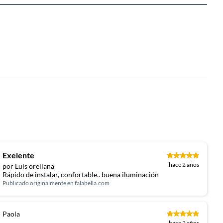
Exelente
hace 2 años
por Luis orellana
Rápido de instalar, confortable.. buena iluminación
Publicado originalmente en
falabella.com
Paola
hace 2 años