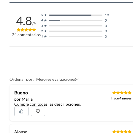
19
5
4.8
5
4
/5
0
3
0
2
24
comentarios
0
1
Ordenar por:
Mejores evaluaciones
Bueno
hace 4 meses
por María
Cumple con todas las descripciones.
Alonso