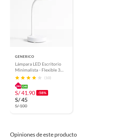
GENERICO
Lámpara LED Escritorio
Minimalista - Flexible 3
Tonos Luz (Fría/Cálida)
(10)
para Home Office y
Estudio
S/ 41.90
-58%
S/ 45
S/ 100
Opiniones de este producto