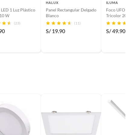
HALUX
ILUMA
 LED 1 Luz Plástico
Panel Rectangular Delgado
Foco UFO LED
 10 W
Blanco
Tricolor 20 W
Policarbonato 
(23)
(11)
cm
90
S/ 19.90
S/ 49.90