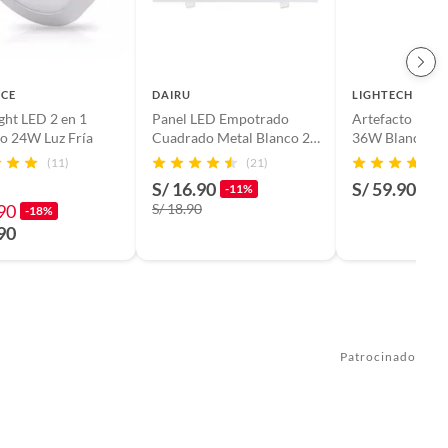
CE
DAIRU
LIGHTECH
ht LED 2 en 1
Panel LED Empotrado
Artefacto Linea
o 24W Luz Fría
Cuadrado Metal Blanco 24
36W Blanco
W 30 cm
(11)
(21)
S/ 16.90
S/ 59.90
-11%
90
S/ 18.90
-18%
90
Patrocinado