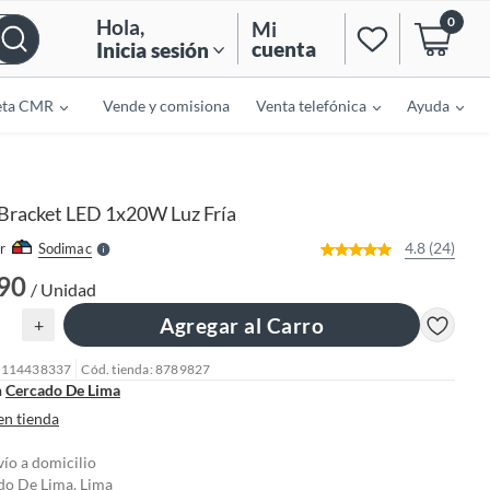
0
Hola
,
Mi
cuenta
Inicia sesión
eta CMR
Vende y comisiona
Venta telefónica
Ayuda
o
f
n
I
r
e
Bracket LED 1x20W Luz Fría
l
l
e
4.8 (24)
r
Sodimac
S
.90
/ Unidad
Agregar al Carro
+
: 114438337
Cód. tienda: 8789827
n
Cercado De Lima
en tienda
vío a domicilio
do De Lima, Lima