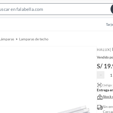
S
e
a
Tarj
r
c
Lámparas
Lamparas de techo
h
B
|
HALUX
a
Vendido po
r
S/ 19
−
Código
Entrega e
Stock 
Sin en
Cerca