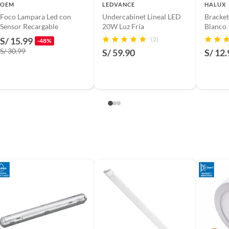
n
OEM
LEDVANCE
HALUX
Foco Lampara Led con
Undercabinet Lineal LED
Bracket
Sensor Recargable
20W Luz Fría
Blanco
S/ 15.99
(2)
-48%
suplementos alimenticios, vitaminas.
S/ 30.99
S/ 59.90
S/ 12.
baño con señales de uso, sin empaques, etiquetas o sellos.