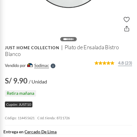
o
f
n
I
r
Plato de Ensalada Bistro
e
JUST HOME COLLECTION
l
Blanco
l
e
4.8 (23)
Vendido por
Sodimac
S
S/ 9.90
/ Unidad
Retira mañana
Cupón: JUST10
Código: 114455621
Cód. tienda: 8721726
Entrega en
Cercado De Lima