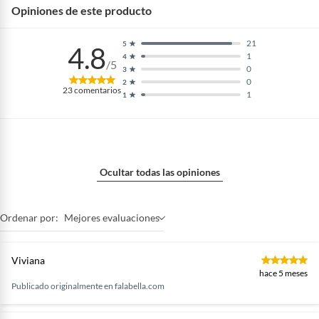
Opiniones de este producto
21
5
4.8
1
4
/5
0
3
0
2
23
comentarios
1
1
Ocultar todas las opiniones
Ordenar por:
Mejores evaluaciones
Viviana
hace 5 meses
Publicado originalmente en
falabella.com