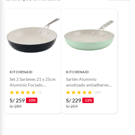
KITCHENAID
KITCHENAID
Set 2 Sartenes 21 y 25cm
Sartén Aluminio
Aluminio Forjado
anodizado antiadherente
Antiadherente Cerámico
cerámico KitchenAid
(1)
(207)
Negro
S/ 259
S/ 229
-10%
-12%
S/ 289
S/ 259