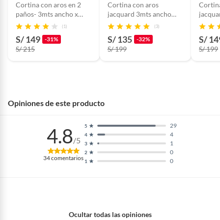
Cortina con aros en 2
Cortina con aros
Cortin
paños- 3mts ancho x
jacquard 3mts ancho
jacqua
2.30 alto. - Oro viejo
compartido x 2.30 alto
compar
(1)
(3)
GRIS
CREM
S/ 149
S/ 135
S/ 14
-31%
-32%
S/ 215
S/ 199
S/ 199
Opiniones de este producto
29
5
4.8
4
4
/5
1
3
0
2
34
comentarios
0
1
Ocultar todas las opiniones