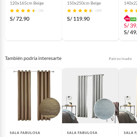
120x165cm Beige
150x250cm Beige
140x2
(15)
(107)
S/ 72.90
S/ 119.90
S/ 39
S/ 49
También podría interesarte
Patrocinado
SALA FABULOSA
SALA FABULOSA
SALA 