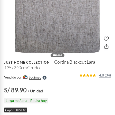
o
f
n
I
r
Cortina Blackout Lara
e
JUST HOME COLLECTION
l
135x240cm Crudo
l
e
4.8 (34)
Vendido por
Sodimac
S
S/ 89.90
/ Unidad
Llega mañana
Retira hoy
Cupón: JUST10