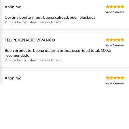
Anónimo
hace 6 meses
Cortina bonita y muy buena calidad, buen blackout
Publicado originalmente en
sodimac.cl
FELIPE IGNACIO VIVANCO
hace 6 meses
Buen producto, buena materia prima, oscuridad total, 100%
recomendado
Publicado originalmente en
sodimac.cl
Anónimo
hace 7 meses
Los colores son modernos y la tela es bastante gruesa
Publicado originalmente en
sodimac.cl
RUBEN ALEJANDRO CAREZ
hace 7 meses
Muy buen producto
Publicado originalmente en
sodimac.cl