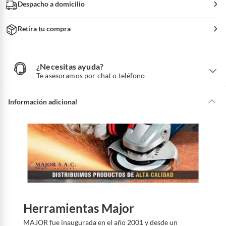
Despacho a domicilio
Retira tu compra
¿Necesitas ayuda?
¿
N
Te asesoramos por chat o teléfono
e
c
e
s
i
Información adicional
t
a
s
a
y
u
d
a
?
Herramientas Major
MAJOR fue inaugurada en el año 2001 y desde un