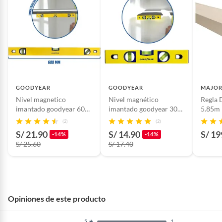
Productos hechos a medida.
Pinturas de color a pedido.
Plantas.
Productos que hayan sido previamente instalados.
Baterías de auto.
Motocicletas y bicicletas motorizadas.
Licores y cigarros electrónicos.
GOODYEAR
GOODYEAR
MAJO
Nivel magnetico
Nivel magnético
Regla 
imantado goodyear 600
imantado goodyear 300
5.85m
mm crv
mm crv
(2)
(2)
S/ 21.90
S/ 14.90
S/ 19
-14%
-14%
S/ 25.60
S/ 17.40
Opiniones de este producto
1
5