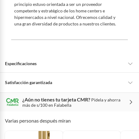
principio estuvo orientada a ser un proveedor
competente y estratégico de los home centers e
hipermercados a nivel nacional. Ofrecemos calidad y
una gran diversidad de productos a nuestros clientes.
Especificaciones
Detalle de la garantía
Por defectos de fabricación
Satisfacción garantizada
La mayoría de los productos tienen
30 días desde que los recibes para
¿Aún no tienes tu tarjeta CMR?
Pídela y ahorra
hacer una devolución.
Material
Laton
más de s/100 en Falabella
Sin embargo, tenemos categorías que cuentan con plazos diferentes,
otras con restricciones y algunas que no se pueden devolver ni cambiar.
Varias personas después miran
Tipo de nivel
Burbuja
Conoce cuáles son:
Productos vendidos por
Falabella, Tottus y otros vendedores tienen: