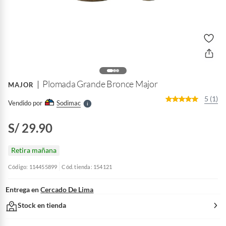
o
f
n
I
r
e
l
Plomada Grande Bronce Major
MAJOR
l
e
5 (1)
Vendido por
Sodimac
S
S/ 29.90
Retira mañana
Código: 114455899
Cód. tienda: 154121
Entrega en
Cercado De Lima
Stock en tienda