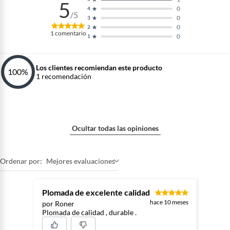
5
0
4
/5
0
3
0
2
1
comentario
0
1
Los clientes recomiendan este producto
100
%
1
recomendación
Ocultar todas las opiniones
Ordenar por:
Mejores evaluaciones
Plomada de excelente calidad
hace 10 meses
por Roner
Plomada de calidad , durable .