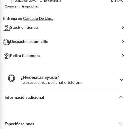
Instalación de vanitorio + grifería
S/
89.90
Conocer más opciones
Entrega en
Cercado De Lima
Stock en tienda
Despacho a domicilio
Retira tu compra
¿Necesitas ayuda?
¿
N
Te asesoramos por chat o teléfono
e
c
e
s
i
Información adicional
t
a
s
a
y
u
d
a
?
Especificaciones