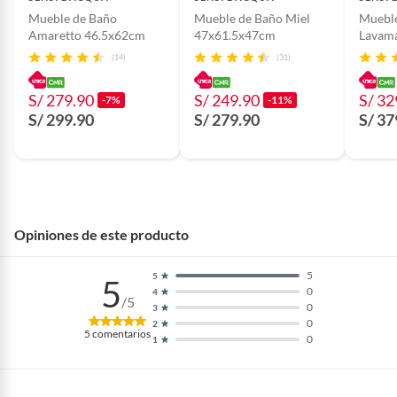
Tipo de cierre
Cierre suave
Mueble de Baño
Mueble de Baño Miel
Mueble
Amaretto 46.5x62cm
47x61.5x47cm
Lavam
46x60
(14)
(31)
Material de la
Melamina
estructura
S/ 279.90
S/ 249.90
S/ 32
-7%
-11%
S/ 299.90
S/ 279.90
S/ 37
Material de las
Metal
bisagras
Color
Gris Cementicio
Opiniones de este producto
Alto
50 cm
5
5
5
0
4
/5
0
3
Profundidad
52 cm
0
2
5
comentarios
0
1
Ancho
80 cm