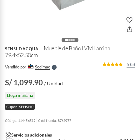
o
f
n
I
r
Mueble de Baño LVM Lamina
e
SENSI DACQUA
l
79.4x52.50cm
l
e
5 (5)
Vendido por
Sodimac
S
S/ 1,099.90
/ Unidad
Llega mañana
Cupón: SENSI10
Código: 114456519
Cód. tienda: 8769737
Servicios adicionales