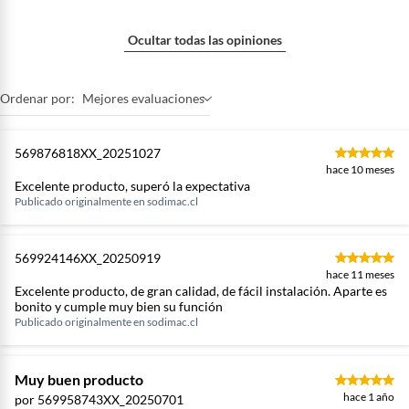
Cantidad de cajones
2
Ocultar todas las opiniones
Cantidad de puertas
0
Ordenar por:
Mejores evaluaciones
Incluye
Mueble colgante con cubierta
569876818XX_20251027
hace 10 meses
de ingeniería (asemeja vidrio),
Excelente producto, superó la expectativa
fijaciones, 2 cajones, lavamano
Publicado originalmente en
sodimac.cl
de cerámica
569924146XX_20250919
Características
100% Armado
hace 11 meses
Excelente producto, de gran calidad, de fácil instalación. Aparte es
bonito y cumple muy bien su función
Publicado originalmente en
sodimac.cl
Espesor de la
1 cm
estructura
Muy buen producto
hace 1 año
por 569958743XX_20250701
Espesor de la puerta
18 mm