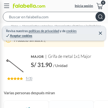
Inicia sesión
S
e
Home
Herramientas y máquinas - Herramientas eléctricas e inalámbricas
a
Revisa nuestras
políticas de privacidad
y
de
cookies
Set de herramientas eléctricas e inalámbricas
C
Aceptar cookies
r
e
r
Producto sin stock :(
c
r
a
h
r
B
Grifa de metal 1x1 Major
MAJOR
a
S/ 31.90
r
/ Unidad
5 (1)
Varias personas después miran