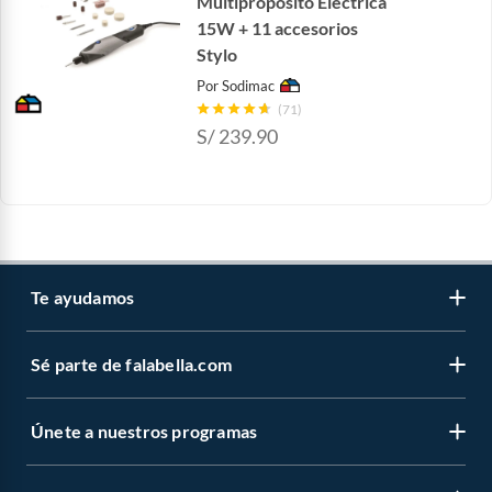
Multipropósito Eléctrica
15W + 11 accesorios
Stylo
Por
Sodimac
(71)
S/
239.90
Te ayudamos
Sé parte de falabella.com
Atención por WhatsApp
Centro de ayuda
Únete a nuestros programas
Trabaja con nosotros
Tipos de entrega
Venta empresa