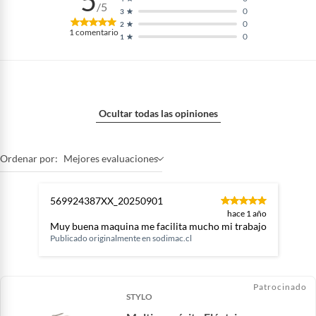
5
/5
0
3
0
2
1
comentario
0
1
Ocultar todas las opiniones
Ordenar por:
Mejores evaluaciones
569924387XX_20250901
hace 1 año
Muy buena maquina me facilita mucho mi trabajo
Publicado originalmente en
sodimac.cl
Patrocinado
STYLO