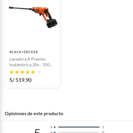
BLACK+DECKER
Lavadora A Presión
Inalámbrica 20v - 350
Psi Black+decker
(1)
S/ 519.90
Opiniones de este producto
1
5
0
4