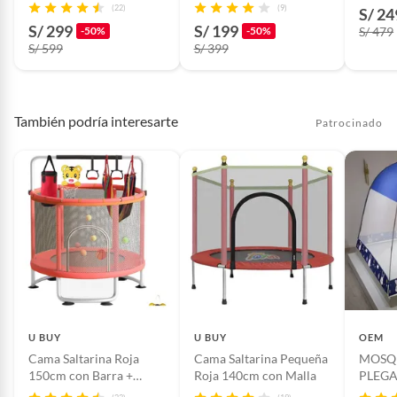
(22)
(9)
S/ 24
S/ 299
S/ 199
-50%
-50%
S/ 479
S/ 599
S/ 399
También podría interesarte
Patrocinado
U BUY
U BUY
OEM
Cama Saltarina Roja
Cama Saltarina Pequeña
MOSQ
150cm con Barra +
Roja 140cm con Malla
PLEGA
Juguetes
2 PLA