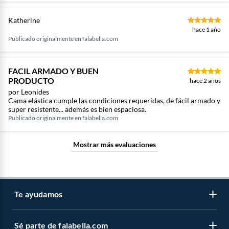
Katherine
hace 1 año
Publicado originalmente en
falabella.com
FACIL ARMADO Y BUEN
PRODUCTO
hace 2 años
por Leonides
Cama elástica cumple las condiciones requeridas, de fácil armado y
super resistente... además es bien espaciosa.
Publicado originalmente en
falabella.com
Mostrar más evaluaciones
Te ayudamos
Sé parte de falabella.com
Atención por WhatsApp