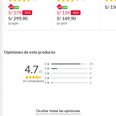
(23)
(19)
S/ 15
S/ 279
S/ 139
-54%
-46%
S/ 299.90
S/ 149.90
S/ 609
S/ 259
Opiniones de este producto
25
5
4.7
5
4
/5
0
3
0
2
31
comentarios
1
1
Ocultar todas las opiniones