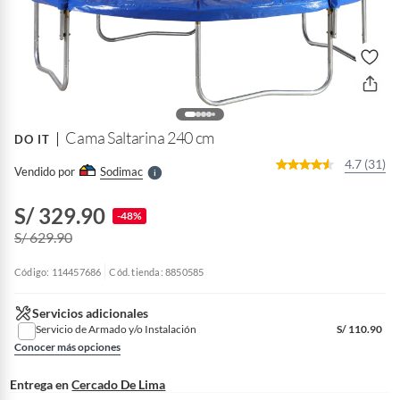
o
f
n
I
r
e
l
Cama Saltarina 240 cm
DO IT
l
e
4.7 (31)
Vendido por
Sodimac
S
S/ 329.90
-48%
S/ 629.90
Código: 114457686
Cód. tienda: 8850585
Servicios adicionales
Servicio de Armado y/o Instalación
S/
110.90
Conocer más opciones
Entrega en
Cercado De Lima