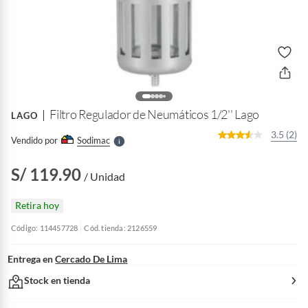
o
f
n
I
r
e
l
Filtro Regulador de Neumáticos 1/2'' Lago
LAGO
l
e
3.5 (2)
Vendido por
Sodimac
S
S/ 119.90
/ Unidad
Retira hoy
Código: 114457728
Cód. tienda: 2126559
Entrega en
Cercado De Lima
Stock en tienda