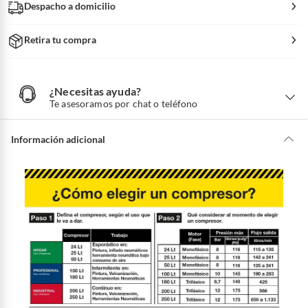
Despacho a domicilio
Retira tu compra
¿Necesitas ayuda?
¿
N
Te asesoramos por chat o teléfono
e
c
e
s
i
Información adicional
t
a
s
a
y
u
d
a
?