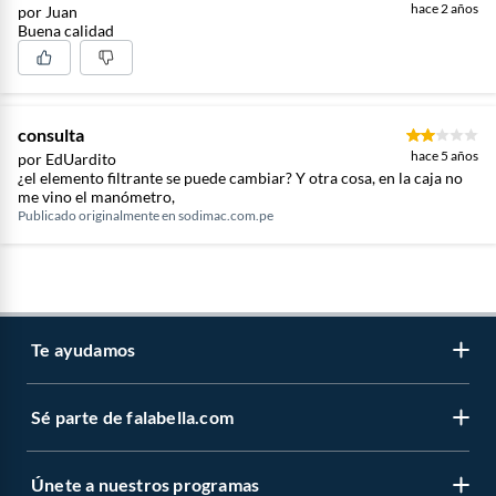
hace 2 años
por Juan
Buena calidad
consulta
hace 5 años
por EdUardito
¿el elemento filtrante se puede cambiar? Y otra cosa, en la caja no
me vino el manómetro,
Publicado originalmente en
sodimac.com.pe
Te ayudamos
Sé parte de falabella.com
Atención por WhatsApp
Centro de ayuda
Únete a nuestros programas
Trabaja con nosotros