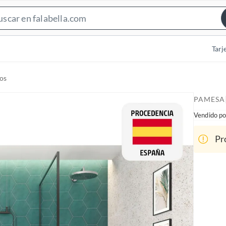
S
e
a
Tarj
r
c
os
h
B
PAMESA
a
Vendido po
r
Pr