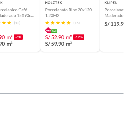
EK
HOLZTEK
KLIPEN
rcelanico Café
Porcelanato Ribe 20x120
Porcelanato M
Maderado 15X90cm
1.20M2
Maderado 60x
Air Light Brown
1.44m2 Decow
(12)
(16)
S/ 119.90
m
.90
m²
S/ 52.90
m²
-6%
-12%
.90
m²
S/ 59.90
m²