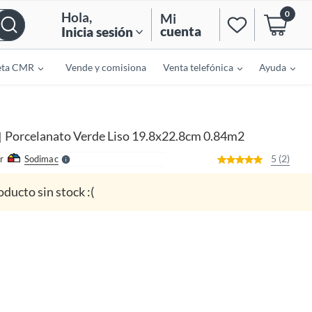
0
Hola
,
Mi
cuenta
Inicia sesión
eta CMR
Vende y comisiona
Venta telefónica
Ayuda
o
f
n
I
r
e
Porcelanato Verde Liso 19.8x22.8cm 0.84m2
|
l
l
e
5 (2)
r
Sodimac
S
oducto sin stock :(