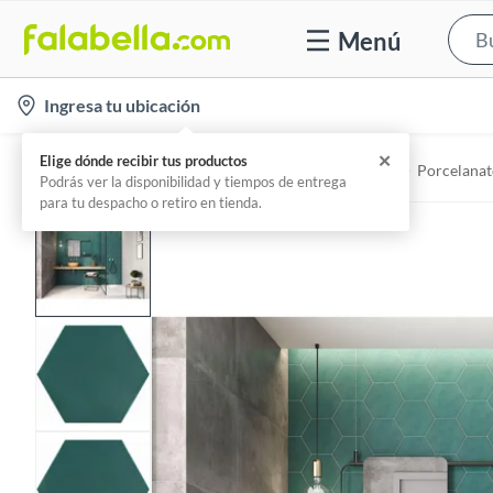
Menú
l
Ingresa tu ubicación
o
c
Home
Construcción - Pisos y revestimientos
Porcelanat
a
t
i
o
n
-
i
c
o
n