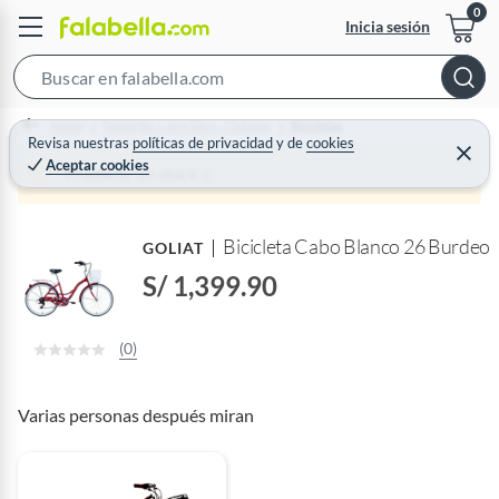
Inicia sesión
S
e
Home
Deportes y aire libre - Ciclismo
Bicicletas
a
Revisa nuestras
políticas de privacidad
y
de
cookies
C
Aceptar cookies
r
e
Producto sin stock :(
r
c
r
a
h
r
Bicicleta Cabo Blanco 26 Burdeo
B
GOLIAT
a
S/ 1,399.90
r
(0)
Varias personas después miran