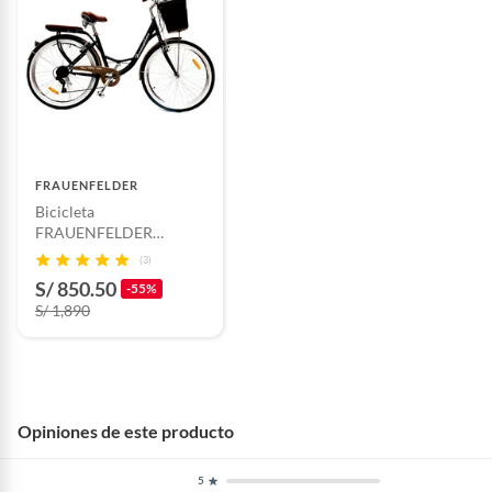
FRAUENFELDER
Bicicleta
FRAUENFELDER
Vintage Negro Aro 26
(3)
S/ 850.50
-55%
S/ 1,890
Opiniones de este producto
5