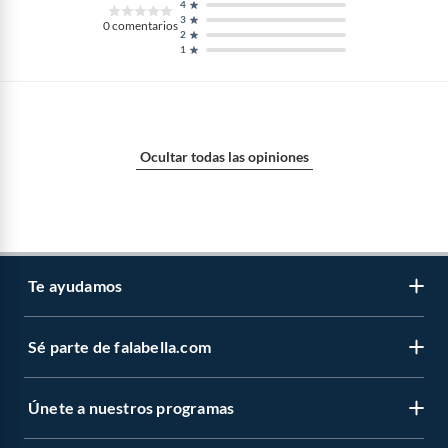
4
3
0
comentarios
2
1
Ocultar todas las opiniones
Te ayudamos
Sé parte de falabella.com
Atención por WhatsApp
Centro de ayuda
Únete a nuestros programas
Trabaja con nosotros
Tipos de entrega
Venta empresa