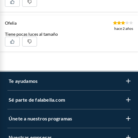
Ofelia
hace 2 años
Tiene pocas luces al tamaño
Te ayudamos
Sé parte de falabella.com
Atención por WhatsApp
Centro de ayuda
Únete a nuestros programas
Trabaja con nosotros
Tipos de entrega
Venta empresa
Cambios y devoluciones
Nuestras empresas
Novios Falabella