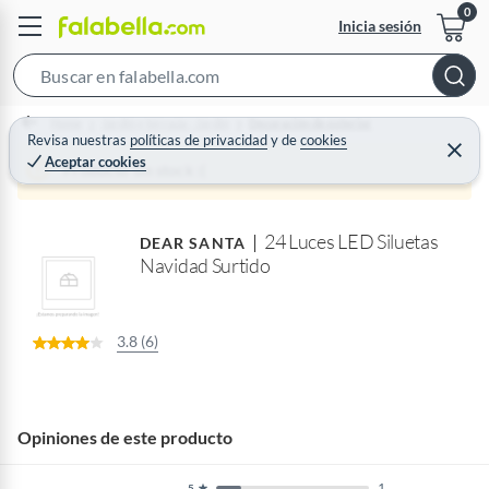
Inicia sesión
S
e
Home
Jardín y terraza - Jardín
Decoración de exterior
a
Revisa nuestras
políticas de privacidad
y
de
cookies
C
Aceptar cookies
r
e
Producto sin stock :(
r
c
r
a
h
r
24 Luces LED Siluetas
B
DEAR SANTA
Navidad Surtido
a
r
3.8 (6)
Opiniones de este producto
1
5