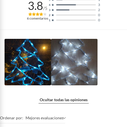
3.8
3
4
/5
2
3
0
2
6
comentarios
0
1
Ocultar todas las opiniones
Ordenar por:
Mejores evaluaciones