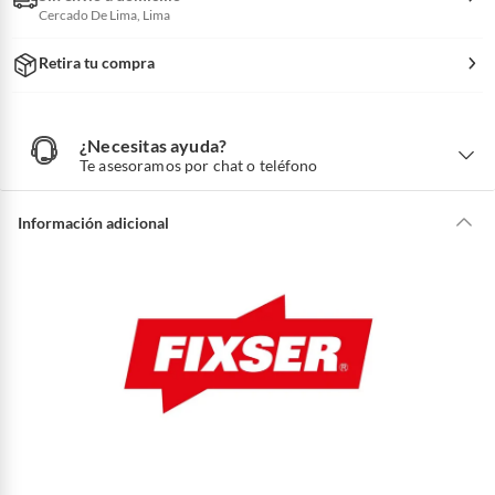
Cercado De Lima, Lima
Retira tu compra
¿Necesitas ayuda?
¿
N
Te asesoramos por chat o teléfono
e
c
e
s
i
Información adicional
t
a
s
a
y
u
d
a
?