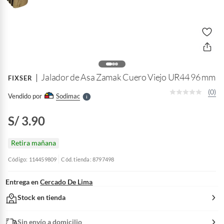
o
f
n
I
r
e
l
Jalador de Asa Zamak Cuero Viejo UR44 96 mm
FIXSER
l
e
(0)
Vendido por
Sodimac
S
S/ 3.90
Retira mañana
Código: 114459809
Cód. tienda: 8797498
Entrega en
Cercado De Lima
Stock en tienda
Sin envío a domicilio