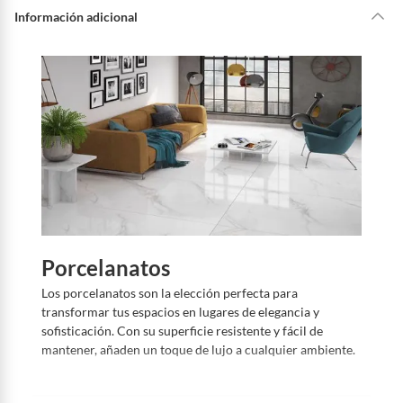
s
i
Información adicional
t
a
s
a
y
u
d
a
?
Porcelanatos
Los porcelanatos son la elección perfecta para
transformar tus espacios en lugares de elegancia y
sofisticación. Con su superficie resistente y fácil de
mantener, añaden un toque de lujo a cualquier ambiente.