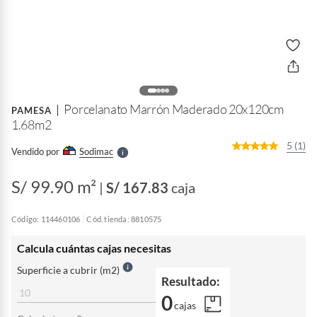
o
f
n
I
r
Porcelanato Marrón Maderado 20x120cm
e
PAMESA
l
1.68m2
l
e
5 (1)
Vendido por
Sodimac
S
S/ 99.90 m²
|
S/ 167.83
caja
Código: 114460106
Cód. tienda: 8810575
Calcula cuántas cajas necesitas
Superficie a cubrir (m2)
Resultado:
0
cajas