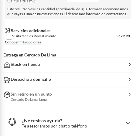
Calcula tus m2
Este resultado es una cantidad aproximada, de igual forma te recomendamos
que vayas a una de nuestras tiendas. Si deseas más información contáctanos.
Servicios adicionales
Visita técnica Revestimiento
S/
29.90
Conocer más opciones
Entrega en
Cercado De Lima
Stock en tienda
Despacho a domicilio
Sin retiro en un punto
Cercado De Lima, Lima
¿Necesitas ayuda?
¿
N
Te asesoramos por chat o teléfono
e
c
e