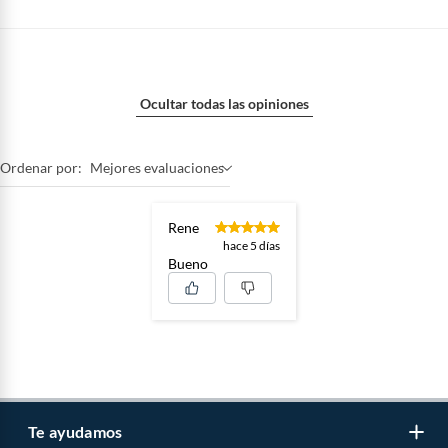
Largo
120 cm
Textura de superficie
Lisa
Ocultar todas las opiniones
Porcelanato Liso
La simplicidad y elegancia definen el porcelanato liso. Sus
Ancho
20 cm
superficies suaves y uniformes se adaptan perfectamente
Ordenar por:
Mejores evaluaciones
a una estética minimalista y moderna. Son fáciles de
limpiar y mantener, lo que los convierte en una elección
Lugar de uso
Terrazas-Exterior
Rene
popular para áreas residenciales y comerciales donde la
hace 5 días
pulcritud es fundamental.
Bueno
Peso del producto
4.57 kg
Caras por empaque
7
Cuenta con biselado
No
Te ayudamos