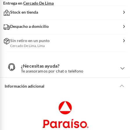
Entrega en
Cercado De Lima
Stock en tienda
Despacho a domicilio
Sin retiro en un punto
Cercado De Lima, Lima
¿Necesitas ayuda?
¿
N
Te asesoramos por chat o teléfono
e
c
e
s
i
Información adicional
t
a
s
a
y
u
d
a
?