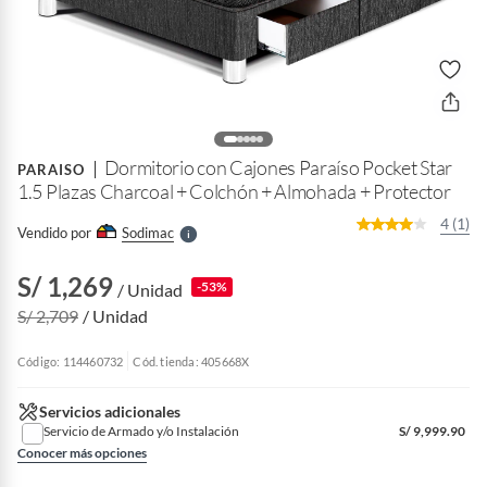
o
f
n
I
r
Dormitorio con Cajones Paraíso Pocket Star
e
PARAISO
l
1.5 Plazas Charcoal + Colchón + Almohada + Protector
l
e
4 (1)
Vendido por
Sodimac
S
S/ 1,269
-53%
/ Unidad
S/ 2,709
/ Unidad
Código: 114460732
Cód. tienda: 405668X
Servicios adicionales
Servicio de Armado y/o Instalación
S/
9,999.90
Conocer más opciones