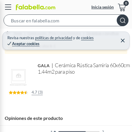
Inicia sesión
S
e
Home
Construcción - Pisos y revestimientos
Cerámicas y mayólicas
a
Revisa nuestras
políticas de privacidad
y
de
cookies
C
Aceptar cookies
r
e
Producto sin stock :(
r
c
r
a
h
r
Cerámica Rústica Samiria 60x60cm
B
GALA
1.44m2 para piso
a
r
4.7 (3)
Opiniones de este producto
2
5