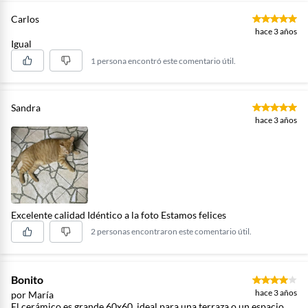
Carlos
hace 3 años
Igual
1 persona encontró este comentario útil.
Sandra
hace 3 años
Excelente calidad Idéntico a la foto Estamos felices
2 personas encontraron este comentario útil.
Bonito
hace 3 años
por María
El cerámico es grande 60x60, ideal para una terraza o un espacio