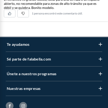
abierto, no recomendable para zonas de alto tránsito ya que es
débil y se quiebra. Bonito modelo.
1 persona encontró este comentario útil.
Te ayudamos
Sé parte de falabella.com
Atención por WhatsApp
Centro de ayuda
Únete a nuestros programas
Trabaja con nosotros
Tipos de entrega
Venta empresa
Cambios y devoluciones
Nuestras empresas
Novios Falabella
Sé vendedor Independiente de Falabella
Seguimiento de mi orden
CMR Puntos
Banco Falabella
Boletas y facturas
Pide tu CMR