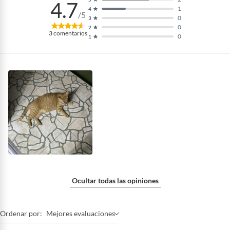
4.7
1
4
/5
0
3
0
2
3
comentarios
0
1
Ocultar todas las opiniones
Ordenar por:
Mejores evaluaciones