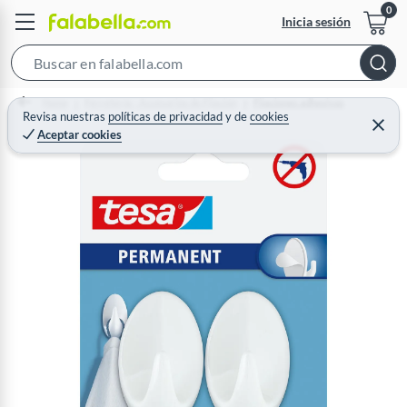
Inicia sesión
S
e
Home
Ferretería - Accesorios de Fijación
Fijaciones adhesivas
a
Revisa nuestras
políticas de privacidad
y
de
cookies
C
Aceptar cookies
r
e
r
c
r
a
h
r
B
a
r