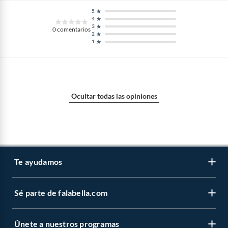
5
4
3
0
comentarios
2
1
Ocultar todas las opiniones
Te ayudamos
Sé parte de falabella.com
Atención por WhatsApp
Centro de ayuda
Únete a nuestros programas
Trabaja con nosotros