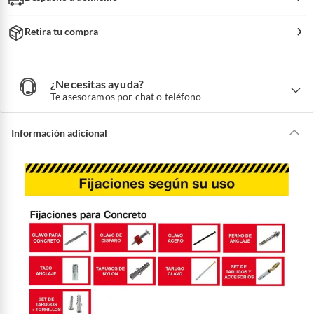
Retira tu compra
¿Necesitas ayuda?
¿
N
Te asesoramos por chat o teléfono
e
c
e
s
i
Información adicional
t
a
s
a
y
u
d
a
?