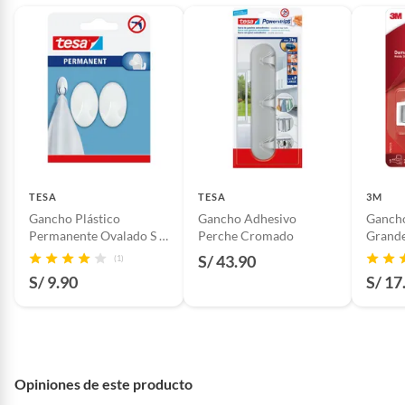
baño con señales de uso, sin empaques, etiquetas o sellos.
Alimentos, bebidas, fórmulas y leches para bebés.
Productos hechos a medida.
Pinturas de color a pedido.
Plantas.
Productos que hayan sido previamente instalados.
Baterías de auto.
Motocicletas y bicicletas motorizadas.
Licores y cigarros electrónicos.
TESA
TESA
3M
Gancho Plástico
Gancho Adhesivo
Ganch
Permanente Ovalado S x
Perche Cromado
Grande
2 unid.
Escoba
S/ 43.90
(1)
S/ 9.90
S/ 17
Opiniones de este producto