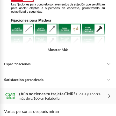
Mostrar Más
Especificaciones
Material
Plástico
Satisfacción garantizada
La mayoría de los productos tienen
30 días desde que los recibes para
¿Aún no tienes tu tarjeta CMR?
Pídela y ahorra
hacer una devolución.
Detalle de la garantía
24 meses
más de s/100 en Falabella
Sin embargo, tenemos categorías que cuentan con plazos diferentes,
otras con restricciones y algunas que no se pueden devolver ni cambiar.
Varias personas después miran
Color
Blanco
Conoce cuáles son: