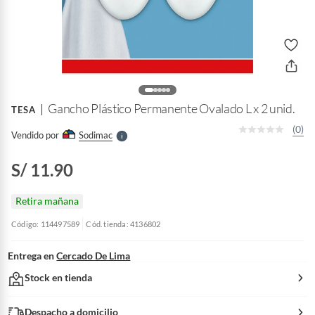
o
f
n
I
r
e
l
Gancho Plástico Permanente Ovalado L x 2 unid.
TESA
l
e
(0)
Vendido por
Sodimac
S
S/ 11.90
Retira mañana
Código: 114497589
Cód. tienda: 4136802
Entrega en
Cercado De Lima
Stock en tienda
Despacho a domicilio