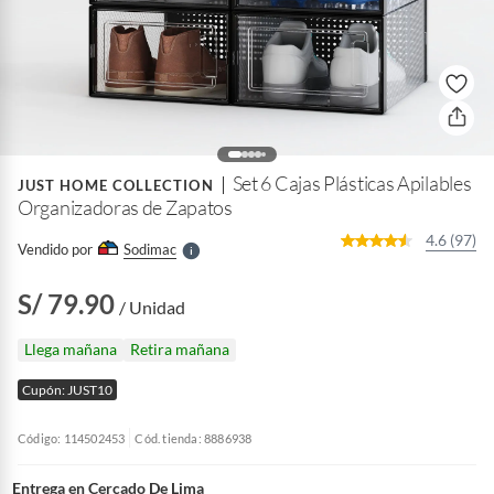
o
f
n
I
r
Set 6 Cajas Plásticas Apilables
e
JUST HOME COLLECTION
l
Organizadoras de Zapatos
l
e
4.6 (97)
Vendido por
Sodimac
S
S/ 79.90
/ Unidad
Llega mañana
Retira mañana
Cupón: JUST10
Código: 114502453
Cód. tienda: 8886938
Entrega en
Cercado De Lima