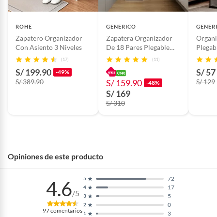
ROHE
GENERICO
GENER
Zapatero Organizador
Zapatera Organizador
Organi
Con Asiento 3 Niveles
De 18 Pares Plegable
Plegab
Con Ruedas y Puertas
Vertic
(17)
(11)
Imantadas - Ahumado
Negro
S/ 199.90
S/ 57
-49%
S/ 389.90
S/ 159.90
S/ 129
-48%
S/ 169
S/ 310
Opiniones de este producto
72
5
4.6
17
4
/5
5
3
0
2
97
comentarios
3
1