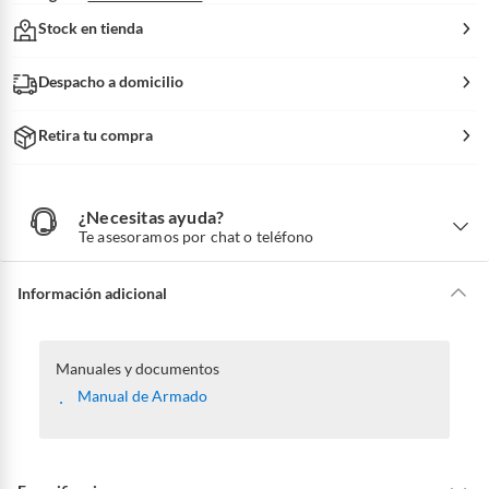
Stock en tienda
Despacho a domicilio
Retira tu compra
¿Necesitas ayuda?
¿
N
Te asesoramos por chat o teléfono
e
c
e
s
i
Información adicional
t
a
s
a
y
u
d
Manuales y documentos
a
?
Manual de Armado