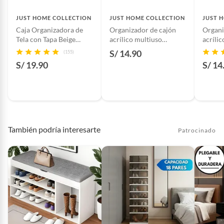
JUST HOME COLLECTION
JUST HOME COLLECTION
JUST 
Caja Organizadora de
Organizador de cajón
Organi
Tela con Tapa Beige
acrílico multiuso
acríli
30x40x25cm
15.3x23x5.3cm
7.6x22
S/ 14.90
(155)
S/ 19.90
S/ 14
También podría interesarte
Patrocinado