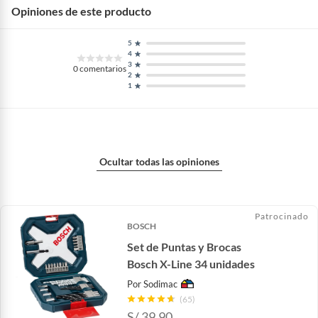
Opiniones de este producto
5
4
3
0
comentarios
2
1
Ocultar todas las opiniones
Patrocinado
BOSCH
Set de Puntas y Brocas
Bosch X-Line 34 unidades
Por
Sodimac
(65)
S/
39.90