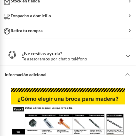
Stock en tienda
Despacho a domicilio
Retira tu compra
¿Necesitas ayuda?
¿
N
Te asesoramos por chat o teléfono
e
c
e
s
i
Información adicional
t
a
s
a
y
u
d
a
?