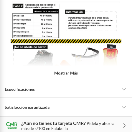
Mostrar Más
Especificaciones
Detalle de la garantía
Legal
Satisfacción garantizada
La mayoría de los productos tienen
30 días desde que los recibes para
¿Aún no tienes tu tarjeta CMR?
Pídela y ahorra
hacer una devolución.
Superficie de
Madera
más de s/100 en Falabella
aplicación