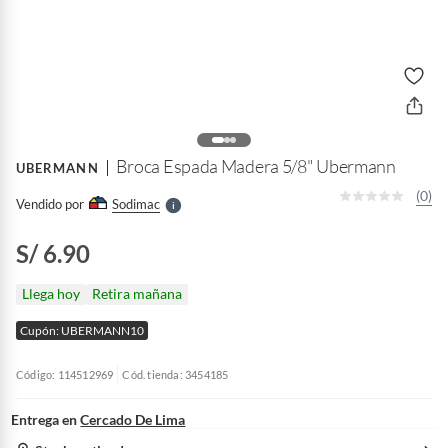
o
f
n
I
r
e
l
Broca Espada Madera 5/8" Ubermann
UBERMANN
l
e
(0)
Vendido por
Sodimac
S
S/ 6.90
Llega hoy
Retira mañana
Cupón: UBERMANN10
Código: 114512969
Cód. tienda: 3454185
Entrega en
Cercado De Lima