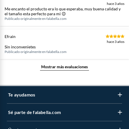
hace 3 años
Me encanto el producto era lo que esperaba, muy buena calidad y
el tamaño esta perfecto para mi 😊
Publicado originalmente en
falabella.com
Efrain
hace 3 años
Sin inconvenietes
Publicado originalmente en
falabella.com
Mostrar más evaluaciones
Te ayudamos
Sé parte de falabella.com
Atención por WhatsApp
Centro de ayuda