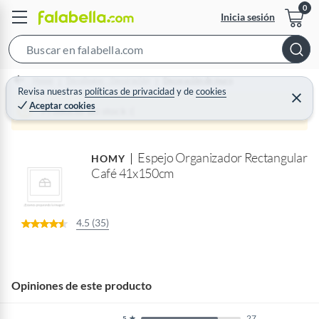
Inicia sesión
S
e
Home
Decohogar - Decoración
Decoración de muro
a
Revisa nuestras
políticas de privacidad
y
de
cookies
C
Aceptar cookies
r
e
Producto sin stock :(
r
c
r
a
h
r
Espejo Organizador Rectangular
B
HOMY
Café 41x150cm
a
r
4.5 (35)
Opiniones de este producto
27
5