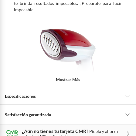
te brinda resultados impecables. ¡Prepárate para lucir
impecable!
Mostrar Más
Especificaciones
Detalle de la garantía
2 años
Satisfacción garantizada
La mayoría de los productos tienen
30 días desde que los recibes para
¿Aún no tienes tu tarjeta CMR?
Pídela y ahorra
hacer una devolución.
Alto
16 cm