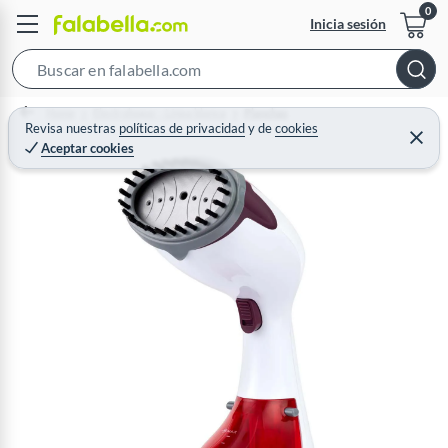
Inicia sesión
S
e
Home
Electrohogar - Línea blanca
Planchas
a
Revisa nuestras
políticas de privacidad
y
de
cookies
C
Aceptar cookies
r
e
r
c
r
a
h
r
B
a
r