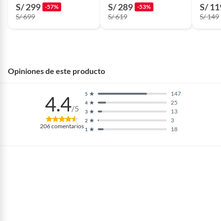
de Diamante
S/ 299
S/ 289
S/ 11
-57%
-53%
Antiadherente
S/ 699
S/ 619
S/ 149
Opiniones de este producto
147
5
4.4
25
4
/5
13
3
3
2
206
comentarios
18
1