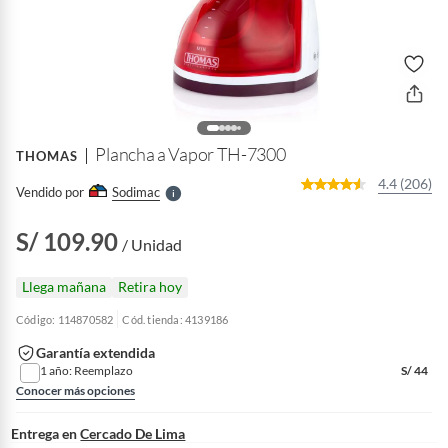
o
f
n
I
r
e
l
Plancha a Vapor TH-7300
THOMAS
l
e
4.4 (206)
Vendido por
Sodimac
S
S/ 109.90
/ Unidad
Llega mañana
Retira hoy
Código: 114870582
Cód. tienda: 4139186
Garantía extendida
1 año: Reemplazo
S/
44
Conocer más opciones
Entrega en
Cercado De Lima