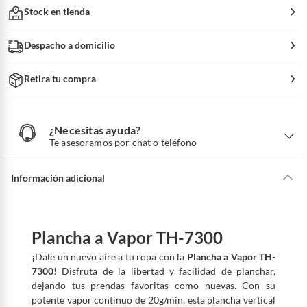
Stock en tienda
Despacho a domicilio
Retira tu compra
¿Necesitas ayuda?
¿
N
Te asesoramos por chat o teléfono
e
c
e
s
i
Información adicional
t
a
s
a
y
u
d
a
Plancha a Vapor TH-7300
?
¡Dale un nuevo aire a tu ropa con la
Plancha a Vapor TH-
7300
! Disfruta de la libertad y facilidad de planchar,
dejando tus prendas favoritas como nuevas. Con su
potente vapor continuo de 20g/min, esta plancha vertical