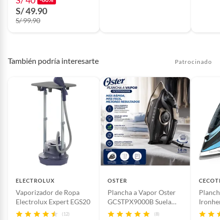
S/ 40
S/ 49.90
S/ 99.90
También podría interesarte
Patrocinado
ELECTROLUX
OSTER
CECOT
Vaporizador de Ropa
Plancha a Vapor Oster
Planch
Electrolux Expert EGS20
GCSTPX9000B Suela
Ironhe
Cerámica con Partículas
(12)
(8)