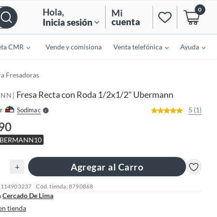
0
Hola
,
Mi
cuenta
Inicia sesión
eta CMR
Vende y comisiona
Venta telefónica
Ayuda
o
f
n
ra Fresadoras
I
r
e
Fresa Recta con Roda 1/2x1/2" Ubermann
|
l
ANN
l
e
5 (1)
r
Sodimac
S
.90
 UBERMANN10
Agregar al Carro
+
: 114903237
Cód. tienda: 8790868
n
Cercado De Lima
en tienda