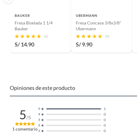
BAUKER
UBERMANN
Fresa Biselada 1 1/4
Fresa Concava 3/8x3/8"
Bauker
Ubermann
(6)
(9)
S/ 14.90
S/ 9.90
Opiniones de este producto
1
5
5
0
4
/5
0
3
0
2
1
comentario
0
1