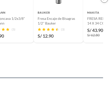
ANN
BAUKER
MAKITA
oncava 1/2x3/8"
Fresa Encaje de Bisagras
FRESA REDO
ann
1/2'' Bauker
14 X 34 CON 
49769 - MAKI
(5)
(3)
S/ 43.90
-30
S/ 62.80
90
S/ 12.90