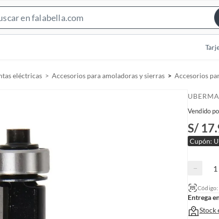
S
e
a
Tarj
r
c
tas eléctricas
Accesorios para amoladoras y sierras
Accesorios pa
h
B
UBERM
a
Vendido po
r
S/ 17
Cupón:
−
Código
Entrega e
Stock 