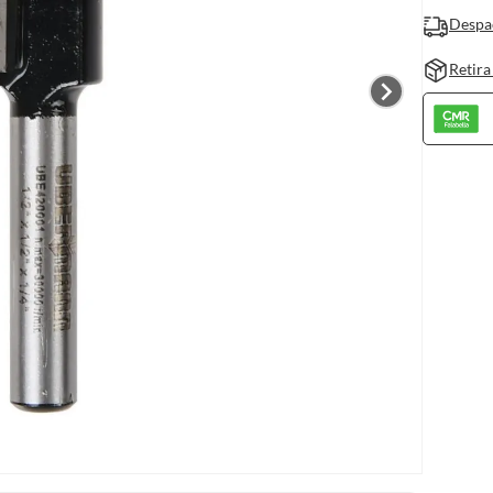
Despa
Retira