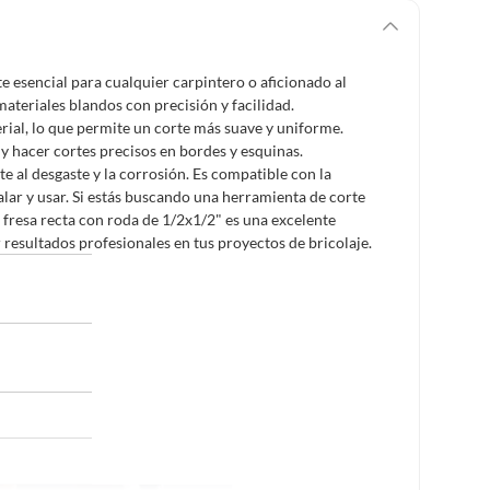
e esencial para cualquier carpintero o aficionado al
materiales blandos con precisión y facilidad.
terial, lo que permite un corte más suave y uniforme.
 y hacer cortes precisos en bordes y esquinas.
nte al desgaste y la corrosión. Es compatible con la
alar y usar. Si estás buscando una herramienta de corte
la fresa recta con roda de 1/2x1/2" es una excelente
r resultados profesionales en tus proyectos de bricolaje.