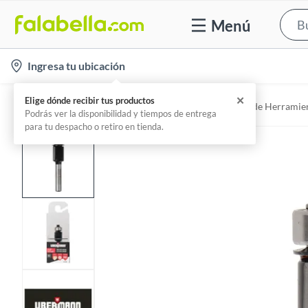
Menú
l
Ingresa tu ubicación
o
c
Home
Herramientas y máquinas - Accesorios de Herramien
a
t
i
o
n
-
i
c
o
n