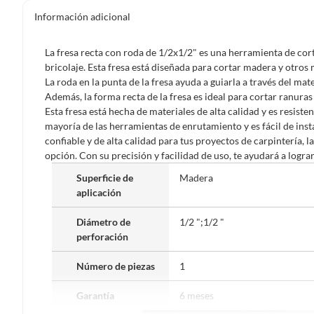
Información adicional
La fresa recta con roda de 1/2x1/2" es una herramienta de cort
bricolaje. Esta fresa está diseñada para cortar madera y otros 
La roda en la punta de la fresa ayuda a guiarla a través del ma
Además, la forma recta de la fresa es ideal para cortar ranuras
Esta fresa está hecha de materiales de alta calidad y es resiste
mayoría de las herramientas de enrutamiento y es fácil de inst
confiable y de alta calidad para tus proyectos de carpintería, 
opción. Con su precisión y facilidad de uso, te ayudará a logra
Superficie de
Madera
aplicación
Diámetro de
1/2 ";1/2 "
perforación
Número de piezas
1
Garantía
6 meses