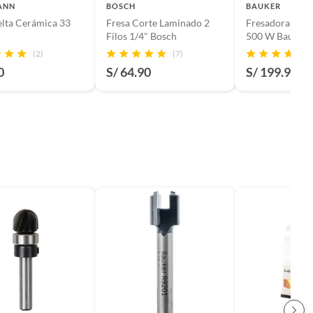
ANN
BOSCH
BAUKER
lta Cerámica 33
Fresa Corte Laminado 2
Fresadora Eléct
Filos 1/4" Bosch
500 W Bauker
(2)
(7)
0
S/ 64.90
S/ 199.90