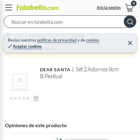
Inicia sesión
S
e
Home
Decohogar - Decoración
Navidad
a
Revisa nuestras
políticas de privacidad
y
de
cookies
C
Aceptar cookies
r
e
Producto sin stock :(
r
c
r
a
h
r
Set 2 Adornos 8cm
B
DEAR SANTA
B.Festival
a
r
(0)
Opiniones de este producto
5