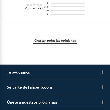
4
3
0
comentarios
2
1
Ocultar todas las opiniones
Te ayudamos
Sé parte de falabella.com
Atención por WhatsApp
Centro de ayuda
Únete a nuestros programas
Trabaja con nosotros
Tipos de entrega