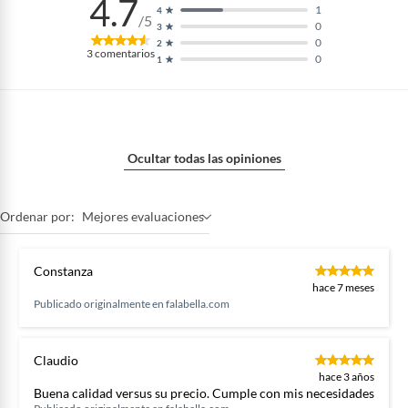
4.7
1
4
/5
0
3
0
2
3
comentarios
0
1
Ocultar todas las opiniones
Ordenar por:
Mejores evaluaciones
Constanza
hace 7 meses
Publicado originalmente en
falabella.com
Claudio
hace 3 años
Buena calidad versus su precio. Cumple con mis necesidades