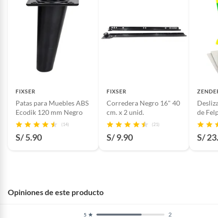
personalizar y optimizar tus espacios. Finalmente, los
accesorios para muebles y clóset, te permitirán darle un
Productos hechos a medida.
toque final a tus muebles.
Pinturas de color a pedido.
Plantas.
Productos que hayan sido previamente instalados.
Baterías de auto.
Motocicletas y bicicletas motorizadas.
Licores y cigarros electrónicos.
FIXSER
FIXSER
ZENDE
Patas para Muebles ABS
Corredera Negro 16" 40
Desliz
Ecodik 120 mm Negro
cm. x 2 unid.
de Fel
unid
(14)
(21)
S/ 5.90
S/ 9.90
S/ 23
Opiniones de este producto
2
5