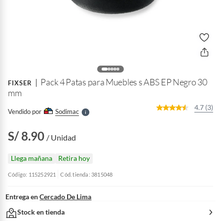
o
f
n
I
r
Pack 4 Patas para Muebles s ABS EP Negro 30
e
FIXSER
l
mm
l
e
4.7 (3)
Vendido por
Sodimac
S
S/ 8.90
/ Unidad
Llega mañana
Retira hoy
Código: 115252921
Cód. tienda: 3815048
Entrega en
Cercado De Lima
Stock en tienda