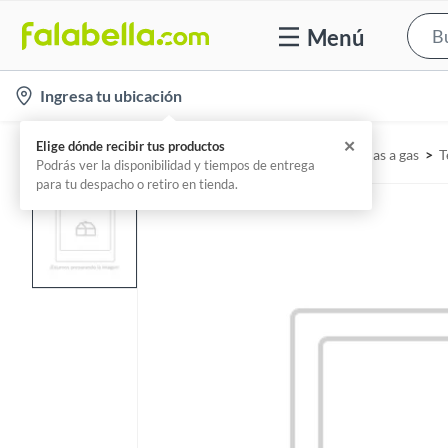
Menú
l
Ingresa tu ubicación
o
c
✕
Elige dónde recibir tus productos
Home
Cocina y baño - Baño
Termas
Termas a gas
T
a
Podrás ver la disponibilidad y tiempos de entrega
para tu despacho o retiro en tienda.
t
i
o
n
-
i
c
o
n