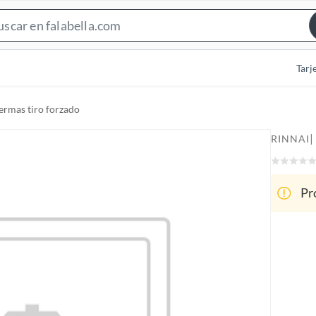
S
e
a
Tarj
r
c
ermas tiro forzado
h
B
|
RINNAI
a
r
Pr