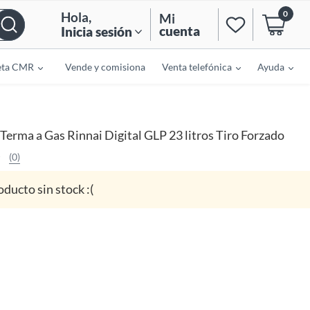
0
Hola
,
Mi
cuenta
Inicia sesión
eta CMR
Vende y comisiona
Venta telefónica
Ayuda
Terma a Gas Rinnai Digital GLP 23 litros Tiro Forzado
(0)
oducto sin stock :(