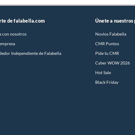
n
terma. Para ello, contrata al servicio técnico
autorizado o a un especialista de Sodimac.
rte de falabella.com
Únete a nuestros
nico
suplementos alimenticios, vitaminas.
a con nosotros
Novios Falabella
nstalación
baño con señales de uso, sin empaques, etiquetas o sellos.
 empresa
CMR Puntos
dedor Independiente de Falabella
Pide tu CMR
Cyber WOW 2026
Hot Sale
Black Friday