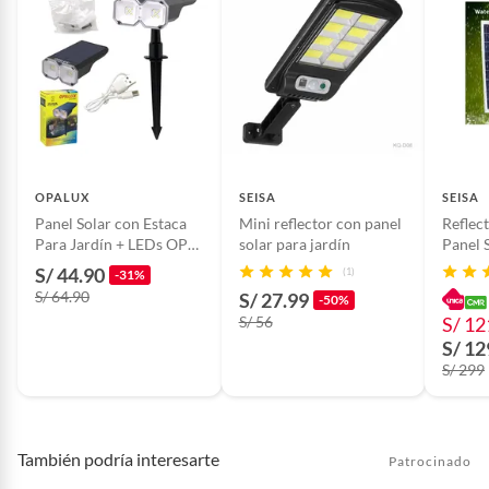
OPALUX
SEISA
SEISA
Panel Solar con Estaca
Mini reflector con panel
Reflec
Para Jardín + LEDs OP-
solar para jardín
Panel 
SLG10-CCT OPALUX
Exter
S/ 44.90
(1)
-31%
S/ 64.90
S/ 27.99
-50%
S/ 56
S/ 12
S/ 12
S/ 299
También podría interesarte
Patrocinado