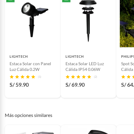
LIGHTECH
LIGHTECH
PHILIP
Estaca Solar con Panel
Estaca Solar LED Luz
Spot S
Luz Cálida 0.2W
Cálida IP54 0.06W
Cálida
(1)
(2)
S/ 59.90
S/ 69.90
S/ 64
Más opciones similares