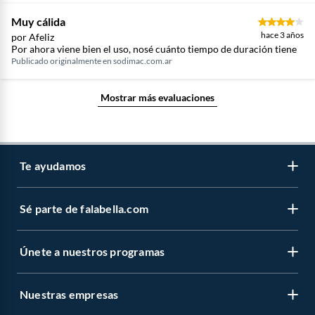
Muy cálida
hace 3 años
por Afeliz
Por ahora viene bien el uso, nosé cuánto tiempo de duración tiene
Publicado originalmente en
sodimac.com.ar
Mostrar más evaluaciones
Te ayudamos
Sé parte de falabella.com
Atención por WhatsApp
Centro de ayuda
Únete a nuestros programas
Trabaja con nosotros
Tipos de entrega
Venta empresa
Cambios y devoluciones
Nuestras empresas
Novios Falabella
Sé vendedor Independiente de Falabella