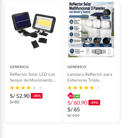
GENERICO
GENERICO
Reflector Solar LED con
Lampara Reflector para
Sensor de Movimiento
Exteriores Triple
Exterior IP65 + Panel
Cabezal Panel Solar
(5)
(1)
Independiente
Sensor de Movimiento
S/ 52.90
-38%
S/ 85
S/ 60.90
-49%
S/ 65
S/ 119