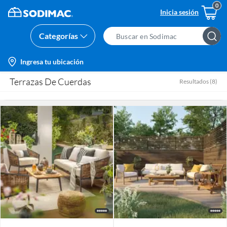
Inicia sesión
Categorías
Search
Bar
location-
Ingresa tu ubicación
icon
Terrazas De Cuerdas
Resultados
(
8
)