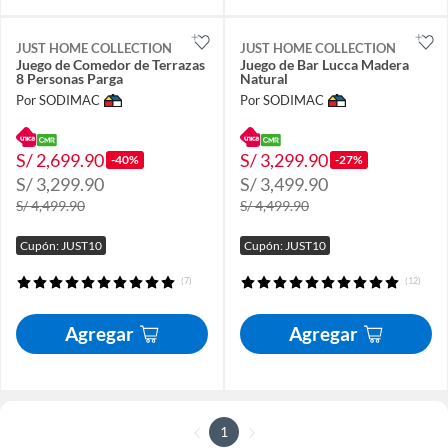
JUST HOME COLLECTION
JUST HOME COLLECTION
Juego de Comedor de Terrazas
Juego de Bar Lucca Madera
8 Personas Parga
Natural
Por SODIMAC
Por SODIMAC
S/ 2,699.90
S/ 3,299.90
-40%
-27%
S/ 3,299.90
S/ 3,499.90
S/ 4,499.90
S/ 4,499.90
Cupón: JUST10
Cupón: JUST10
(7)
(12)
Agregar
Agregar
1