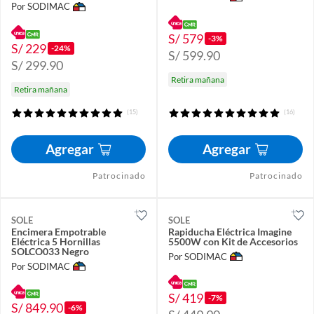
Por SODIMAC
S/ 579
-3%
S/ 229
-24%
S/ 599.90
S/ 299.90
Retira mañana
Retira mañana
(15)
(16)
Agregar
Agregar
Patrocinado
Patrocinado
SOLE
SOLE
Encimera Empotrable
Rapiducha Eléctrica Imagine
Eléctrica 5 Hornillas
5500W con Kit de Accesorios
SOLCO033 Negro
Por SODIMAC
Por SODIMAC
S/ 419
-7%
S/ 849.90
-6%