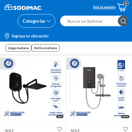
Inicia sesión
Categorías
Search
Bar
location-
Ingresa tu ubicación
icon
Llega mañana
Retira mañana
SOLE
SOLE