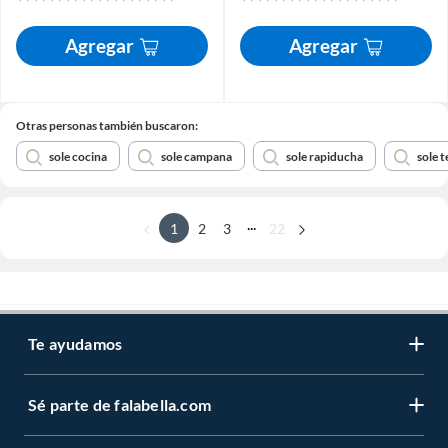
Agregar
Agregar
Otras personas también buscaron:
sole cocina
sole campana
sole rapiducha
sole 
...
1
2
3
22
Te ayudamos
Sé parte de falabella.com