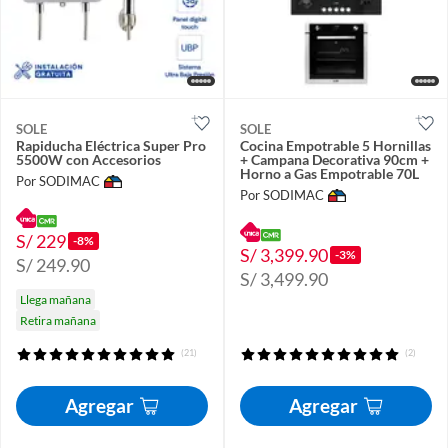
SOLE
SOLE
Rapiducha Eléctrica Super Pro
Cocina Empotrable 5 Hornillas
5500W con Accesorios
+ Campana Decorativa 90cm +
Horno a Gas Empotrable 70L
Por SODIMAC
Por SODIMAC
S/ 229
-8%
S/ 3,399.90
-3%
S/ 249.90
S/ 3,499.90
Llega mañana
Retira mañana
(21)
(2)
Agregar
Agregar