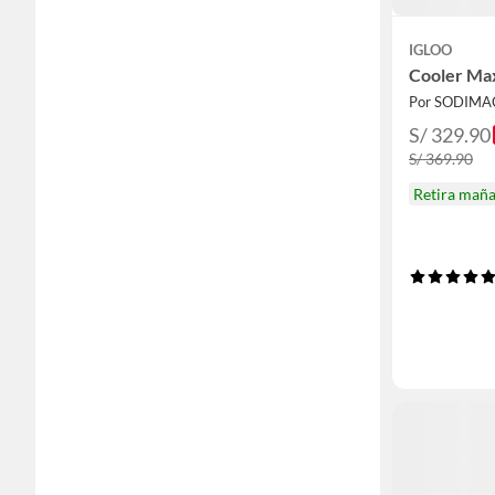
IGLOO
Cooler Max
Por SODIMA
S/ 329.90
S/ 369.90
Retira mañ