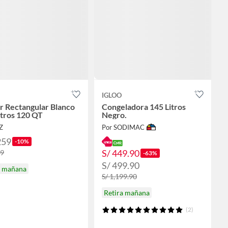
IGLOO
r Rectangular Blanco
Congeladora 145 Litros
itros 120 QT
Negro.
Z
Por SODIMAC
259
-10%
S/ 449.90
99
-63%
S/ 499.90
a mañana
S/ 1,199.90
Retira mañana
(2)