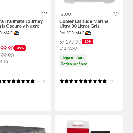
IGLOO
a Trailmate Journey
Cooler Latitude Marine
ris Oscuro y Negro
Ultra 30 Litros Gris
ODIMAC
Por SODIMAC
S/ 179.90
-10%
299.90
S/ 199.90
-35%
499.90
Llega mañana
99.90
Retira mañana
(812)
(5)