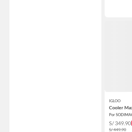
IGLOO
Cooler Max
Por SODIMA
S/ 349.90
S/ 449.90