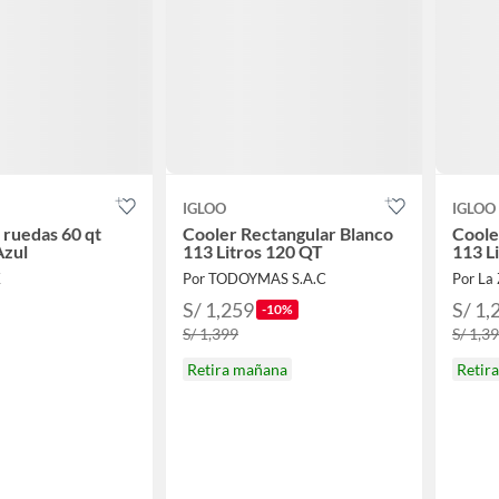
IGLOO
IGLOO
 ruedas 60 qt
Cooler Rectangular Blanco
Coole
Azul
113 Litros 120 QT
113 L
K
Por TODOYMAS S.A.C
Por La 
S/ 1,259
S/ 1,
-10%
S/ 1,399
S/ 1,3
Retira mañana
Retir