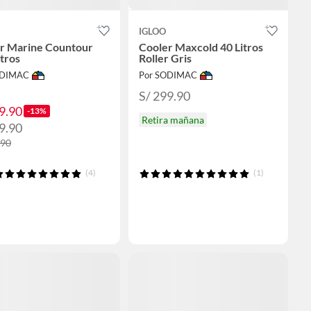
IGLOO
r Marine Countour
Cooler Maxcold 40 Litros
itros
Roller Gris
ODIMAC
Por SODIMAC
S/ 299.90
9.90
-13%
Retira mañana
9.90
.90
(4)
(1)