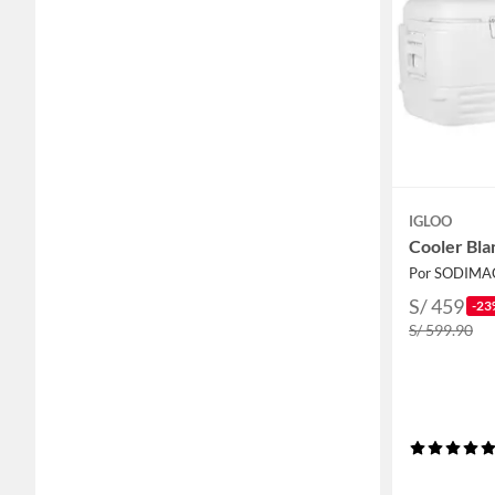
IGLOO
Cooler Bla
Por SODIMA
S/ 459
-23
S/ 599.90