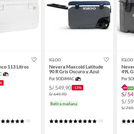
IGLOO
IGLOO
nco 113 Litros
Nevera Maxcold Latitude
Never
90 R Gris Oscuro y Azul
49L G
C
Por SODIMAC
Por S
%
S/ 549.90
-15%
S/ 54
S/ 649.90
S/ 59
Retira mañana
S/ 749
(2)
(4)