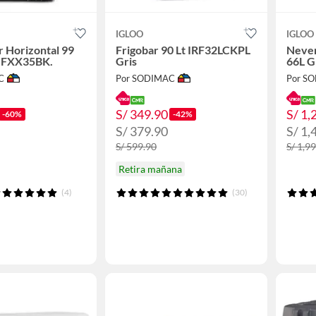
IGLOO
IGLOO
 Horizontal 99
Frigobar 90 Lt IRF32LCKPL
Never
FCFXX35BK.
Gris
66L G
C
Por SODIMAC
Por S
S/ 349.90
S/ 1,
-60%
-42%
S/ 379.90
S/ 1,
S/ 599.90
S/ 1,9
Retira mañana
(4)
(30)