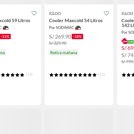
IGLOO
IGLOO
cold 59 Litros
Cooler Maxcold 54 Litros
Coole
142 L
C
Por SODIMAC
Por S
S/ 269.90
-11%
-18%
S/ 329.90
S/ 69
ana
Retira mañana
S/ 74
S/ 799
(13)
(11)