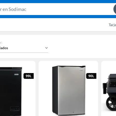
Search
Bar
Tarj
r
:
ados