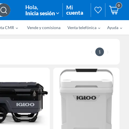
0
Hola
,
Mi
cuenta
Inicia sesión
eta CMR
Vende y comisiona
Venta telefónica
Ayuda
1