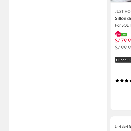
JUST HO
Sillón 
Por SOD
S/ 79.
S/ 99.
Cupón: J
1 - 4 de 4