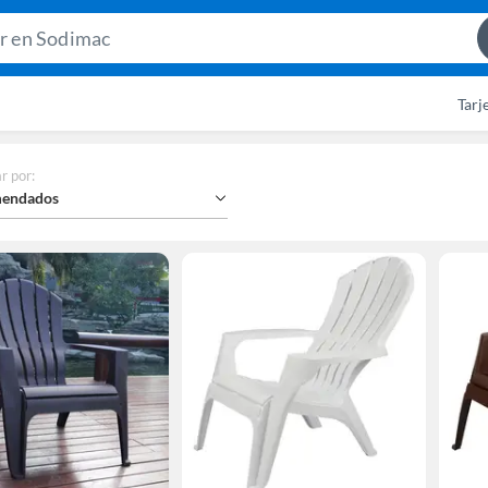
Search
Bar
Tarj
r por
:
endados