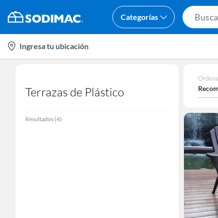
Categorías
location-
Ingresa tu ubicación
icon
Ordena
Recom
Terrazas de Plástico
Resultados
(
4
)