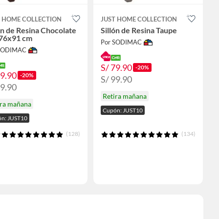
T HOME COLLECTION
JUST HOME COLLECTION
ón de Resina Chocolate
Sillón de Resina Taupe
76x91 cm
Por SODIMAC
 SODIMAC
S/ 79.90
-20%
79.90
-20%
S/ 99.90
99.90
Retira mañana
ira mañana
Cupón: JUST10
n: JUST10
(128)
(134)