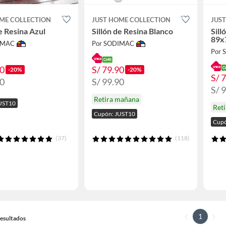
ME COLLECTION
JUST HOME COLLECTION
JUS
de Resina Azul
Sillón de Resina Blanco
Sill
89x
IMAC
Por SODIMAC
Por
90
S/ 79.90
-20%
-20%
S/ 
90
S/ 99.90
S/ 
Retira mañana
UST10
Ret
Cupón: JUST10
Cupó
(37)
(118)
1
 Resultados