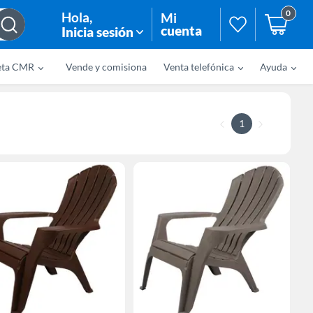
0
Hola
,
Mi
cuenta
Inicia sesión
eta CMR
Vende y comisiona
Venta telefónica
Ayuda
1