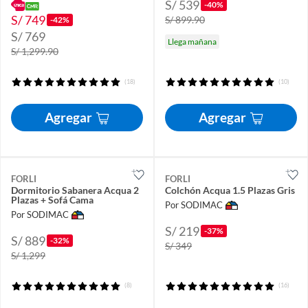
S/ 539
-40%
S/ 749
S/ 899.90
-42%
S/ 769
Llega mañana
S/ 1,299.90
(18)
(10)
Agregar
Agregar
FORLI
FORLI
Dormitorio Sabanera Acqua 2
Colchón Acqua 1.5 Plazas Gris
Plazas + Sofá Cama
Por SODIMAC
Por SODIMAC
S/ 219
-37%
S/ 889
-32%
S/ 349
S/ 1,299
(8)
(16)