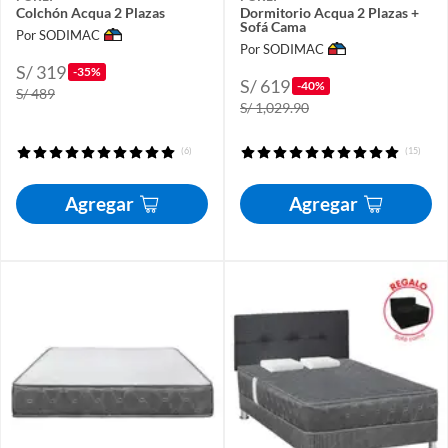
Colchón Acqua 2 Plazas
Dormitorio Acqua 2 Plazas +
Sofá Cama
Por SODIMAC
Por SODIMAC
S/ 319
-35%
S/ 619
-40%
S/ 489
S/ 1,029.90
(6)
(15)
Agregar
Agregar