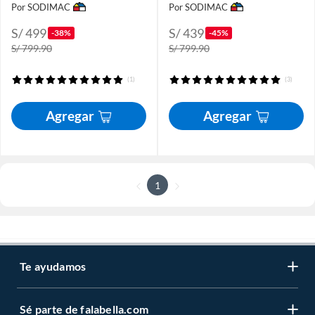
Por SODIMAC
Por SODIMAC
S/ 499
S/ 439
-38%
-45%
S/ 799.90
S/ 799.90
(1)
(3)
Agregar
Agregar
1
Te ayudamos
Sé parte de falabella.com