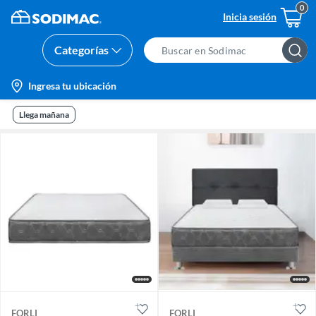
Inicia sesión
Categorías
Search
Bar
location-
Ingresa tu ubicación
icon
Llega mañana
FORLI
FORLI