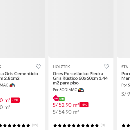
K
HOLZTEK
STN
a Gris Cementicio
Gres Porcelánico Piedra
Por
m 2.81m2
Gris Rústico 60x60cm 1.44
Mar
m2 para piso
IMAC
Por
Por SODIMAC
S/ 
90
m²
-5%
S/ 52.90
m²
-4%
90
m²
S/ 54.90
m²
(39)
(3)