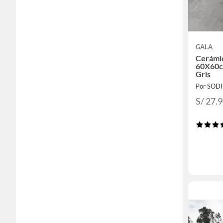
GALA
Cerámic
60X60c
Gris
Por SOD
S/ 27.