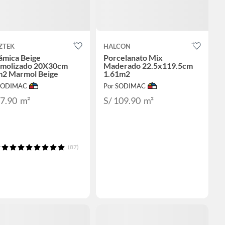
ZTEK
HALCON
ámica Beige
Porcelanato Mix
molizado 20X30cm
Maderado 22.5x119.5cm
m2 Marmol Beige
1.61m2
 SODIMAC
Por SODIMAC
17.90
m²
S/ 109.90
m²
(87)