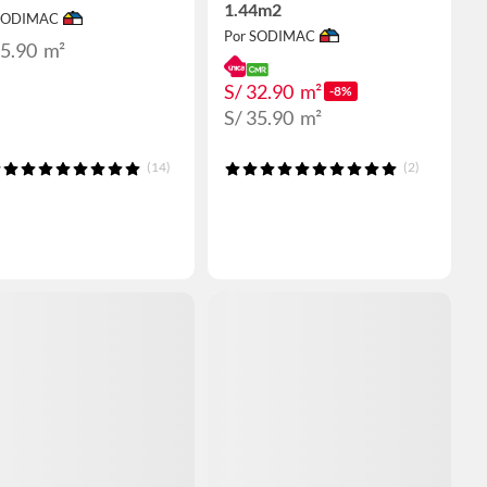
1.44m2
 SODIMAC
Por SODIMAC
35.90
m²
S/ 32.90
m²
-8%
S/ 35.90
m²
(14)
(2)