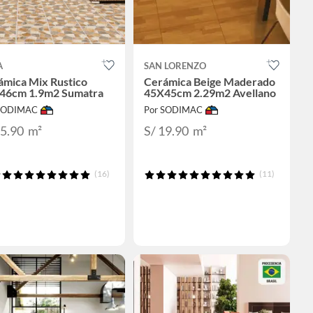
A
SAN LORENZO
ámica Mix Rustico
Cerámica Beige Maderado
46cm 1.9m2 Sumatra
45X45cm 2.29m2 Avellano
 SODIMAC
Por SODIMAC
25.90
m²
S/ 19.90
m²
(16)
(11)