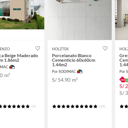
RENZO
HOLZTEK
HOL
ca Beige Maderado
Porcelanato Blanco
Gres
m 1.86m2
Cementicio 60x60cm
Cem
1.44m2
1.4
IMAC
Por SODIMAC
Por
90
m²
S/ 54.90
m²
S/ 
S/ 
(2)
(24)