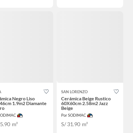
A
SAN LORENZO
ámica Negro Liso
Cerámica Beige Rustico
46cm 1.9m2 Diamante
60X60cm 2.58m2 Jazz
ro
Beige
 SODIMAC
Por SODIMAC
25.90
m²
S/ 31.90
m²