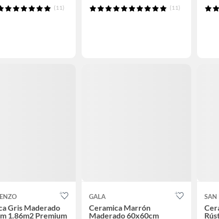
(11)
(11)
RENZO
GALA
SAN
ca Gris Maderado
Ceramica Marrón
Cer
m 1.86m2 Premium
Maderado 60x60cm
Rúst