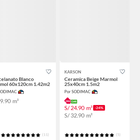
KARSON
celanato Blanco
Ceramica Beige Marmol
mol 60x120cm 1.42m2
25x40cm 1.5m2
 SODIMAC
Por SODIMAC
99.90
m²
S/ 24.90
m²
-24%
S/ 32.90
m²
(11)
(5)