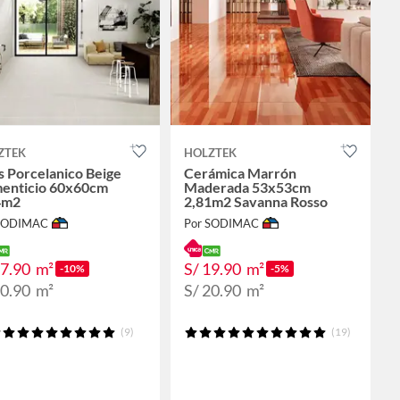
ZTEK
HOLZTEK
 Porcelanico Beige
Cerámica Marrón
enticio 60x60cm
Maderada 53x53cm
4m2
2,81m2 Savanna Rosso
 SODIMAC
Por SODIMAC
27.90
m²
S/ 19.90
m²
-10%
-5%
30.90
m²
S/ 20.90
m²
(9)
(19)