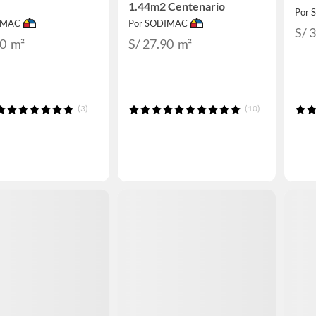
1.44m2 Centenario
Por
IMAC
Por SODIMAC
S/ 
90
m²
S/ 27.90
m²
(3)
(10)