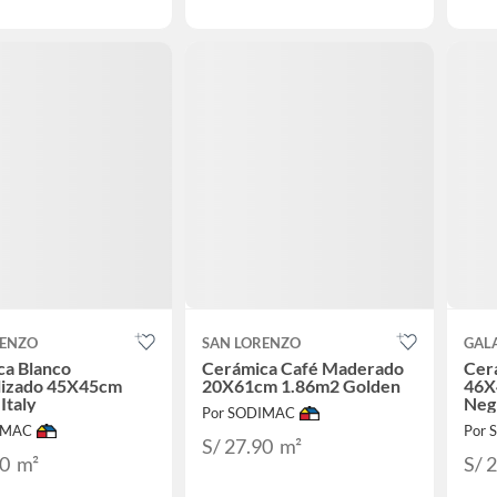
RENZO
SAN LORENZO
GAL
ca Blanco
Cerámica Café Maderado
Cer
izado 45X45cm
20X61cm 1.86m2 Golden
46X
Italy
Neg
Por SODIMAC
IMAC
Por
S/ 27.90
m²
90
m²
S/ 