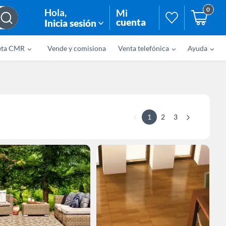
0
Hola
,
Mi
cuenta
Inicia sesión
eta CMR
Vende y comisiona
Venta telefónica
Ayuda
1
2
3