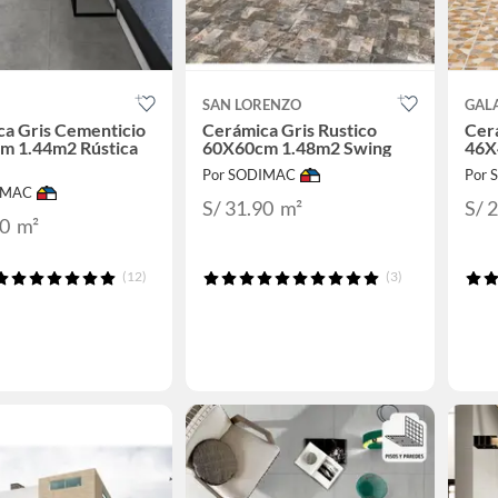
SAN LORENZO
GAL
a Gris Cementicio
Cerámica Gris Rustico
Cer
m 1.44m2 Rústica
60X60cm 1.48m2 Swing
46X
Por SODIMAC
Por
IMAC
S/ 31.90
m²
S/ 
90
m²
(12)
(3)