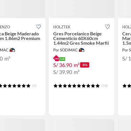
RENZO
HOLZTEK
HOL
ca Beige Maderado
Gres Porcelanico Beige
Cer
m 1.86m2 Premium
Cementicio 60X60cm
Mar
1.44m2 Gres Smoke Marfil
1.5
IMAC
Por SODIMAC
Por
90
m²
S/ 
S/ 36.90
m²
-8%
S/ 39.90
m²
(9)
(14)