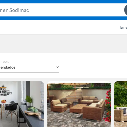
Search
Bar
Tarj
r por
:
endados