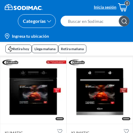
Inicia sesión
Categorías
Search
Bar
location-
Ingresa tu ubicación
icon
Retira hoy
Llega mañana
Retira mañana