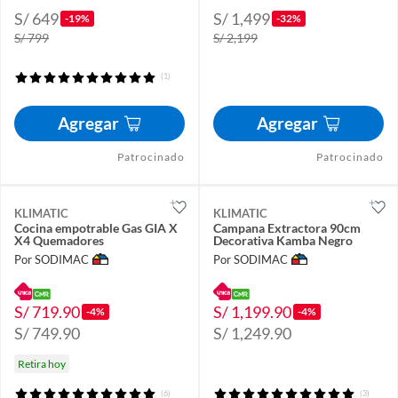
S/ 649
S/ 1,499
-19%
-32%
S/ 799
S/ 2,199
(1)
Agregar
Agregar
Patrocinado
Patrocinado
KLIMATIC
KLIMATIC
Cocina empotrable Gas GIA X
Campana Extractora 90cm
X4 Quemadores
Decorativa Kamba Negro
Por SODIMAC
Por SODIMAC
S/ 719.90
S/ 1,199.90
-4%
-4%
S/ 749.90
S/ 1,249.90
Retira hoy
(6)
(3)