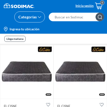
Inicia sesión
Categorías
Search
Bar
location-
Ingresa tu ubicación
icon
Llega mañana
EL CISNE
EL CISNE