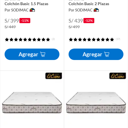
Colchón Basic 1.5 Plazas
Colchón Basic 2 Plazas
Por SODIMAC
Por SODIMAC
S/ 399
S/ 439
-11%
-12%
S/ 449
S/ 499
(2)
(37)
Agregar
Agregar