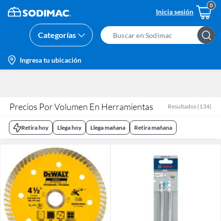
Inicia sesión
Categorías
Search
Bar
location-
Ingresa tu ubicación
icon
Precios Por Volumen En Herramientas
Resultados
(
134
)
Retira hoy
Llega hoy
Llega mañana
Retira mañana