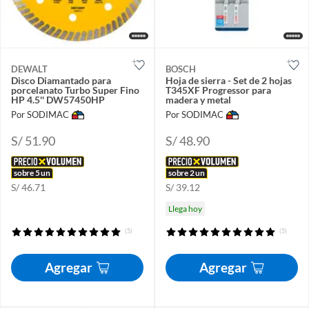
DEWALT
BOSCH
Disco Diamantado para
Hoja de sierra - Set de 2 hojas
porcelanato Turbo Super Fino
T345XF Progressor para
HP 4.5'' DW57450HP
madera y metal
Por SODIMAC
Por SODIMAC
S/ 51.90
S/ 48.90
sobre 5 un
sobre 2 un
S/ 46.71
S/ 39.12
Llega hoy
(5)
(5)
Agregar
Agregar