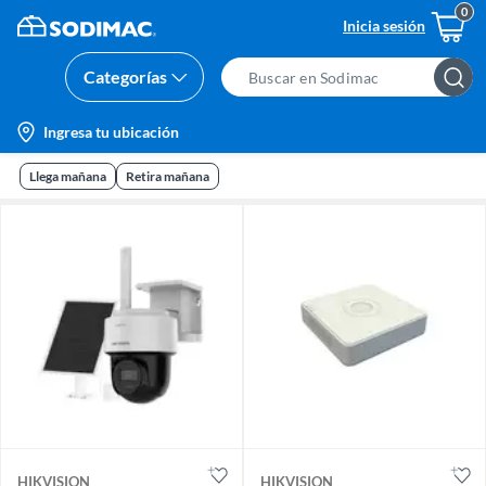
Inicia sesión
Categorías
Search
Bar
location-
Ingresa tu ubicación
icon
Llega mañana
Retira mañana
HIKVISION
HIKVISION