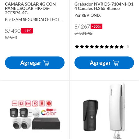
CAMARA SOLAR 4G CON
Grabador NVR DS-7104NI-Q1
PANEL SOLAR HK-DS-
4 Canales H.265 Blanco
2CFSP4-4G
Por REVIONIX
Por ISAM SEGURIDAD ELECTRÓNICA
S/ 267
-30%
S/ 490
-11%
S/ 381.42
S/ 550
(1)
Agregar
Agregar