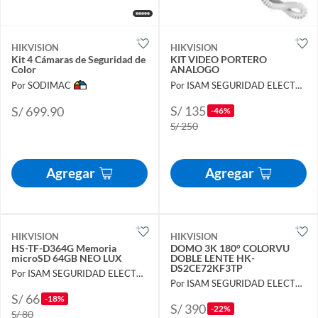
HIKVISION
HIKVISION
Kit 4 Cámaras de Seguridad de
KIT VIDEO PORTERO
Color
ANALOGO
Por SODIMAC
Por ISAM SEGURIDAD ELECTRÓNICA
S/ 135
S/ 699.90
-46%
S/ 250
Agregar
Agregar
HIKVISION
HIKVISION
HS-TF-D364G Memoria
DOMO 3K 180° COLORVU
microSD 64GB NEO LUX
DOBLE LENTE HK-
DS2CE72KF3TP
Por ISAM SEGURIDAD ELECTRÓNICA
Por ISAM SEGURIDAD ELECTRÓNICA
S/ 66
-18%
S/ 390
-22%
S/ 80