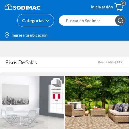
Inicia sesión
Categorías
Search
Bar
location-
Ingresa tu ubicación
icon
Pisos De Salas
Resultados
(
119
)