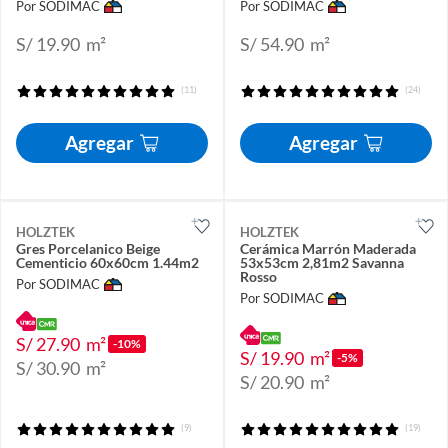
Por SODIMAC
Por SODIMAC
S/ 19.90
m²
S/ 54.90
m²
(11)
(24)
Agregar
Agregar
HOLZTEK
HOLZTEK
Gres Porcelanico Beige
Cerámica Marrón Maderada
Cementicio 60x60cm 1.44m2
53x53cm 2,81m2 Savanna
Rosso
Por SODIMAC
Por SODIMAC
S/ 27.90
m²
-10%
S/ 19.90
m²
-5%
S/ 30.90
m²
S/ 20.90
m²
(9)
(19)