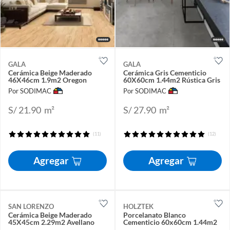
GALA
GALA
Cerámica Beige Maderado
Cerámica Gris Cementicio
46X46cm 1.9m2 Oregon
60X60cm 1.44m2 Rústica Gris
Por SODIMAC
Por SODIMAC
S/ 21.90
m²
S/ 27.90
m²
(11)
(12)
Agregar
Agregar
SAN LORENZO
HOLZTEK
Cerámica Beige Maderado
Porcelanato Blanco
45X45cm 2.29m2 Avellano
Cementicio 60x60cm 1.44m2