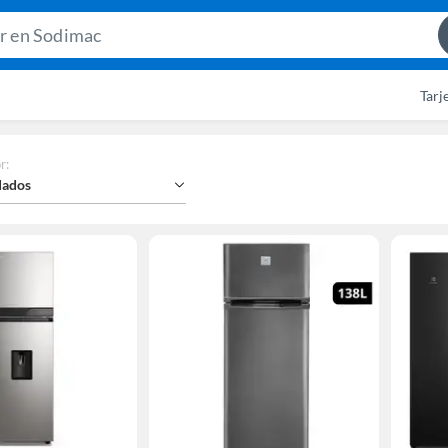
Search
Bar
Tarj
r
:
ados