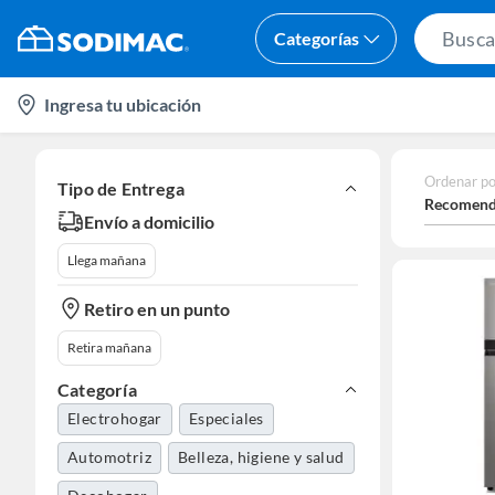
Categorías
location-
Ingresa tu ubicación
icon
Ordenar po
Tipo de Entrega
Recomend
Envío a domicilio
Llega mañana
Retiro en un punto
Retira mañana
Categoría
Electrohogar
Especiales
Automotriz
Belleza, higiene y salud