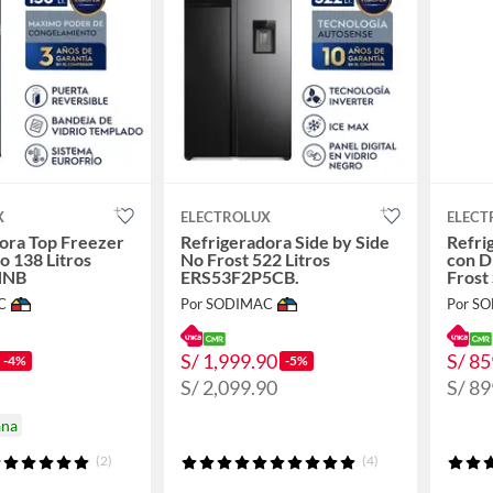
X
ELECTROLUX
ELECT
ora Top Freezer
Refrigeradora Side by Side
Refri
o 138 Litros
No Frost 522 Litros
con D
HNB
ERS53F2P5CB.
Frost
C
Por SODIMAC
Por S
S/ 1,999.90
S/ 85
-4%
-5%
S/ 2,099.90
S/ 89
ana
(2)
(4)