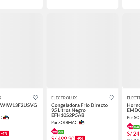
X
ELECTROLUX
ELECT
 EWIW13F2USVG
Congeladora Frío Directo
Horno
95 Litros Negro
EMD
EFH10S2P5AB
C
Por S
Por SODIMAC
S/ 24
-4%
S/ 499.90
-9%