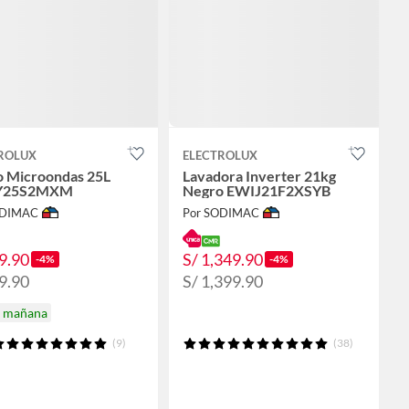
ROLUX
ELECTROLUX
 Microondas 25L
Lavadora Inverter 21kg
Y25S2MXM
Negro EWIJ21F2XSYB
ODIMAC
Por SODIMAC
9.90
S/ 1,349.90
-4%
-4%
9.90
S/ 1,399.90
a mañana
(9)
(38)