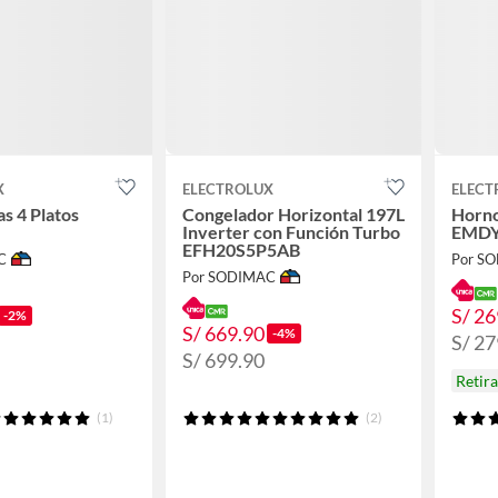
X
ELECTROLUX
ELECT
as 4 Platos
Congelador Horizontal 197L
Horno
Inverter con Función Turbo
EMD
EFH20S5P5AB
C
Por S
Por SODIMAC
S/ 26
-2%
S/ 669.90
-4%
S/ 27
S/ 699.90
Retir
(1)
(2)