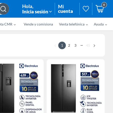
0
Hola
,
Mi
cuenta
Inicia sesión
eta CMR
Vende y comisiona
Venta telefónica
Ayuda
...
1
2
3
45