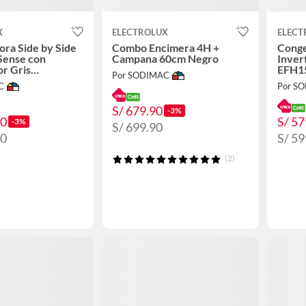
X
ELECTROLUX
ELECT
ora Side by Side
Combo Encimera 4H +
Conge
Sense con
Campana 60cm Negro
Inver
r Gris
EFH1
Por SODIMAC
4DS
C
Por S
S/ 679.90
-3%
90
S/ 57
-3%
S/ 699.90
90
S/ 59
(2)