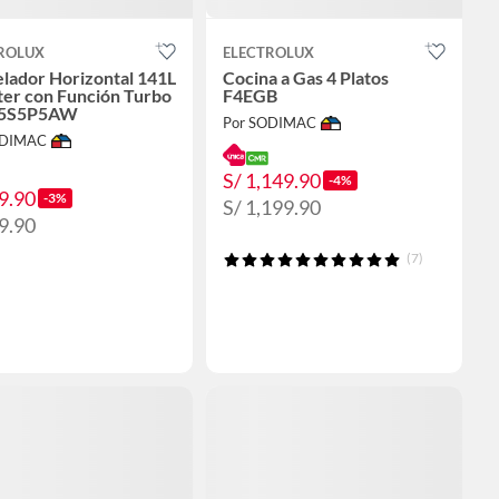
ROLUX
ELECTROLUX
lador Horizontal 141L
Cocina a Gas 4 Platos
ter con Función Turbo
F4EGB
5S5P5AW
Por SODIMAC
ODIMAC
S/ 1,149.90
-4%
9.90
-3%
S/ 1,199.90
9.90
(7)