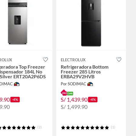
ROLUX
ELECTROLUX
geradora Top Freezer
Refrigeradora Bottom
ispensador 184L No
Freezer 285 Litros
 Silver ERT20A2P6DS
ERBA29V2HVB
ODIMAC
Por SODIMAC
9.90
S/ 1,439.90
-4%
-4%
9.90
S/ 1,499.90
(2)
(1)