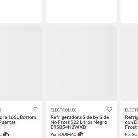
X
ELECTROLUX
ELECT
ora 166L Bottom
Refrigeradora Side by Side
Refri
Puertas
No Frost 522 Litros Negro
con D
ERSB54N2WXB
Fros
C
Por SODIMAC
Por S