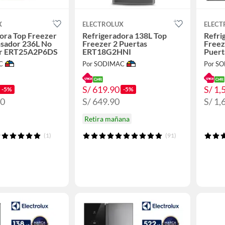
X
ELECTROLUX
ELECT
ora Top Freezer
Refrigeradora 138L Top
Refri
nsador 236L No
Freezer 2 Puertas
Freez
ver ERT25A2P6DS
ERT18G2HNI
Puer
C
Por SODIMAC
Por S
S/ 619.90
S/ 1,
-5%
-5%
90
S/ 649.90
S/ 1,
Retira mañana
(1)
(91)