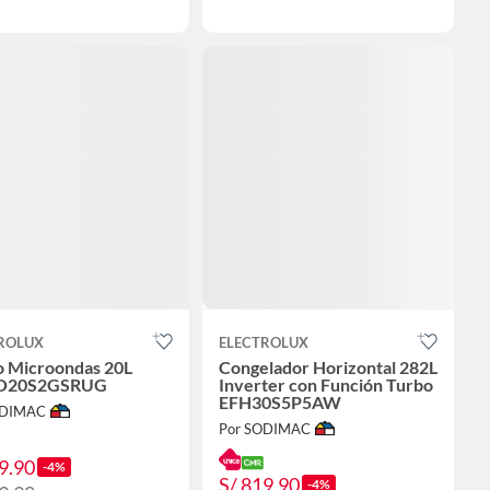
ROLUX
ELECTROLUX
 Microondas 20L
Congelador Horizontal 282L
O20S2GSRUG
Inverter con Función Turbo
EFH30S5P5AW
ODIMAC
Por SODIMAC
9.90
-4%
S/ 819.90
-4%