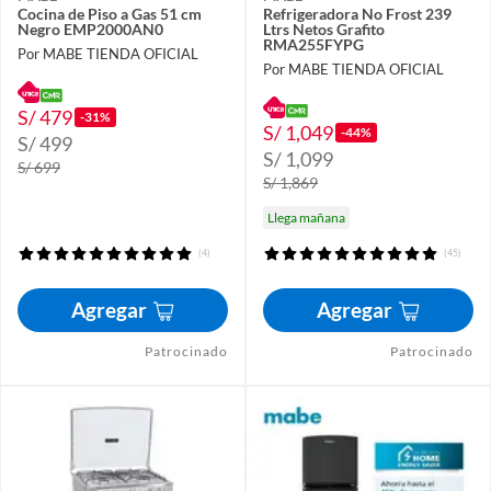
Cocina de Piso a Gas 51 cm
Refrigeradora No Frost 239
Negro EMP2000AN0
Ltrs Netos Grafito
RMA255FYPG
Por MABE TIENDA OFICIAL
Por MABE TIENDA OFICIAL
S/ 479
-31%
S/ 1,049
-44%
S/ 499
S/ 1,099
S/ 699
S/ 1,869
Llega mañana
(4)
(45)
Agregar
Agregar
Patrocinado
Patrocinado