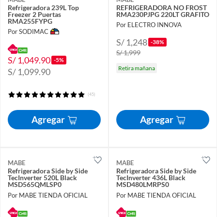
Refrigeradora 239L Top
REFRIGERADORA NO FROST
Freezer 2 Puertas
RMA230PJPG 220LT GRAFITO
RMA255FYPG
Por ELECTRO INNOVA
Por SODIMAC
S/ 1,248
-38%
S/ 1,999
S/ 1,049.90
-5%
Retira mañana
S/ 1,099.90
(45)
Agregar
Agregar
MABE
MABE
Refrigeradora Side by Side
Refrigeradora Side by Side
TecInverter 520L Black
TecInverter 436L Black
MSD565QMLSP0
MSD480LMRPS0
Por MABE TIENDA OFICIAL
Por MABE TIENDA OFICIAL