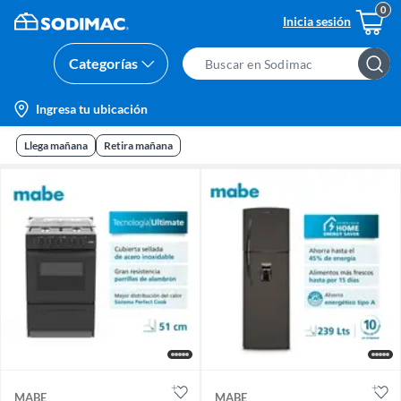
Inicia sesión
Categorías
Search
Bar
location-
Ingresa tu ubicación
icon
Llega mañana
Retira mañana
MABE
MABE