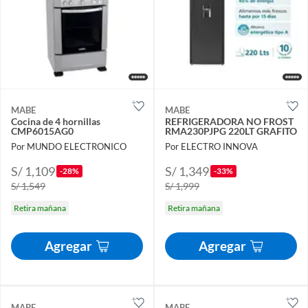
MABE
MABE
Cocina de 4 hornillas
REFRIGERADORA NO FROST
CMP6015AG0
RMA230PJPG 220LT GRAFITO
Por MUNDO ELECTRONICO
Por ELECTRO INNOVA
S/ 1,109
S/ 1,349
-28%
-33%
S/ 1,549
S/ 1,999
Retira mañana
Retira mañana
Agregar
Agregar
MABE
MABE