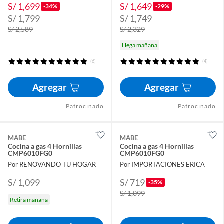
S/ 1,699
S/ 1,649
-34%
-29%
S/ 1,799
S/ 1,749
S/ 2,589
S/ 2,329
Llega mañana
(6)
(4)
Agregar
Agregar
Patrocinado
Patrocinado
MABE
MABE
Cocina a gas 4 Hornillas
Cocina a gas 4 Hornillas
CMP6010FG0
CMP6010FG0
Por RENOVANDO TU HOGAR
Por IMPORTACIONES ERICA
S/ 1,099
S/ 719
-35%
S/ 1,099
Retira mañana