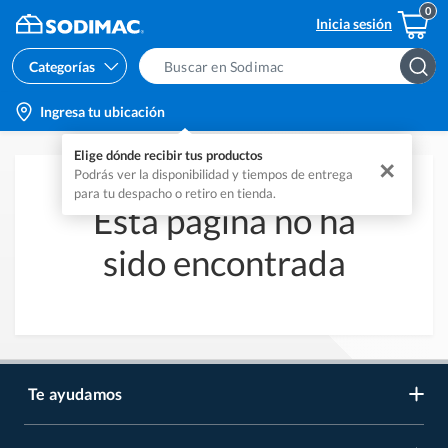
Inicia sesión
Categorías
Search
Bar
location-
Ingresa tu ubicación
icon
Elige dónde recibir tus productos
✕
Podrás ver la disponibilidad y tiempos de entrega
para tu despacho o retiro en tienda.
Esta página no ha
sido encontrada
Te ayudamos