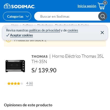
Inicia sesión
Categorías
S
e
Home
Sodimac
Electrohogar - Electrodomésticos de Cocina
a
Revisa nuestras
políticas de privacidad
y
de
cookies
Hornos Eléctricos
C
Aceptar cookies
e
r
r
Producto sin stock :(
c
r
a
h
r
B
Horno Eléctrico Thomas 35L
THOMAS
a
TH-35N
r
S/ 139.90
4 (6)
Opiniones de este producto