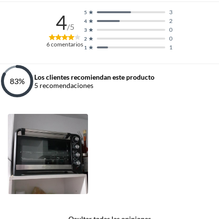
3
5
4
2
4
/5
0
3
0
2
6
comentarios
1
1
Los clientes recomiendan este producto
83
%
5
recomendaciones
Ocultar todas las opiniones