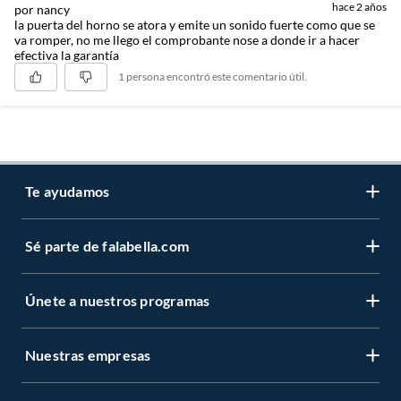
hace 2 años
por nancy
la puerta del horno se atora y emite un sonido fuerte como que se
va romper, no me llego el comprobante nose a donde ir a hacer
efectiva la garantía
1 persona encontró este comentario útil.
Te ayudamos
Sé parte de falabella.com
Atención por WhatsApp
Centro de ayuda
Únete a nuestros programas
Trabaja con nosotros
Tipos de entrega
Venta empresa
Cambios y devoluciones
Nuestras empresas
Novios Falabella
Sé vendedor Independiente de Falabella
Seguimiento de mi orden
CMR Puntos