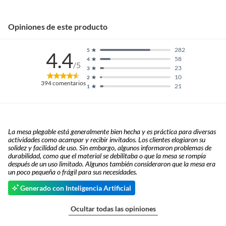
baño con señales de uso, sin empaques, etiquetas o sellos.
Alimentos, bebidas, fórmulas y leches para bebés.
Opiniones de este producto
Productos hechos a medida.
Pinturas de color a pedido.
282
5
4.4
Plantas.
58
4
/5
23
3
Productos que hayan sido previamente instalados.
10
2
394
comentarios
Baterías de auto.
21
1
Motocicletas y bicicletas motorizadas.
Licores y cigarros electrónicos.
La mesa plegable está generalmente bien hecha y es práctica para diversas
actividades como acampar y recibir invitados. Los clientes elogiaron su
solidez y facilidad de uso. Sin embargo, algunos informaron problemas de
durabilidad, como que el material se debilitaba o que la mesa se rompía
después de un uso limitado. Algunos también consideraron que la mesa era
un poco pequeña o frágil para sus necesidades.
Generado con Inteligencia Artificial
Ocultar todas las opiniones