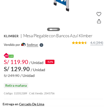
o
f
n
I
r
e
l
Mesa Plegable con Bancos Azul Klimber
KLIMBER
l
e
4.4 (394)
Vendido por
Sodimac
S
S/ 119.90
-52%
/ Unidad
S/ 129.90
/ Unidad
S/ 249.90
/ Unidad
Retira mañana
Código: 113312189
Cód. tienda: 2545756
Entrega en
Cercado De Lima