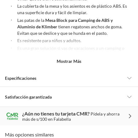
La cubierta de la mesa y los asientos es de plástico ABS. Es
una superficie dura y fácil de limpiar.
Las patas de la
Mesa Block para Camping de ABS y
Aluminio de Klimber
tienen regatones anchos de goma.
Evitan que se deslice y que se hunda en el pasto.
Es resistente para niños y adultos.
Es una gran solución si vas de vacaciones a un camping o
si necesitas una mesa extra para alguna actividad en tu
casa.
Mostrar Más
Manuales y documentos
Especificaciones
Manual de Armado
Detalle de la garantía
Legal
Satisfacción garantizada
La mayoría de los productos tienen
30 días desde que los recibes para
¿Aún no tienes tu tarjeta CMR?
Pídela y ahorra
hacer una devolución.
Forma
Rectangular
más de s/100 en Falabella
Sin embargo, tenemos categorías que cuentan con plazos diferentes,
otras con restricciones y algunas que no se pueden devolver ni cambiar.
Más opciones similares
Material de las patas
Aluminio
Conoce cuáles son: