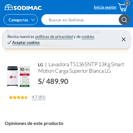
Inicia sesión
Categorías
S
e
Home
Sodimac
Electrohogar - Línea blanca
Lavado
a
Revisa nuestras
políticas de privacidad
y
de
cookies
C
Aceptar cookies
e
r
Producto sin stock :(
r
c
r
a
h
r
Lavadora TS1365NTP 13Kg Smart
LG
B
Motion Carga Superior Blanca LG
a
r
S/ 489.90
4.7 (81)
Opiniones de este producto