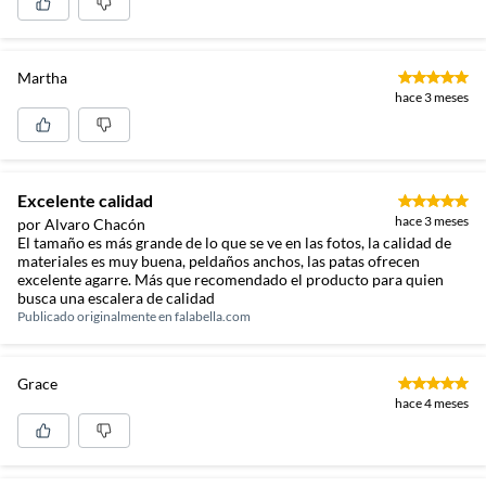
Complementa tu compra con nuestras carretas de cargas,
ideales para transportar materiales pesados de forma
segura y eficiente, facilitando tus proyectos. También
Martha
puedes considerar nuestras escaleras tipo silla, perfectas
hace 3 meses
para alcanzar alturas moderadas con gran estabilidad.
Excelente calidad
hace 3 meses
por Alvaro Chacón
El tamaño es más grande de lo que se ve en las fotos, la calidad de
materiales es muy buena, peldaños anchos, las patas ofrecen
excelente agarre. Más que recomendado el producto para quien
busca una escalera de calidad
Publicado originalmente en
falabella.com
Grace
hace 4 meses