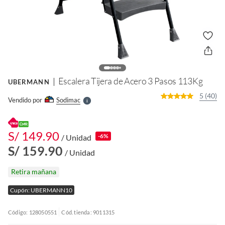
o
f
n
I
r
e
l
Escalera Tijera de Acero 3 Pasos 113Kg
UBERMANN
l
e
5 (40)
Vendido por
Sodimac
S
S/ 149.90
-6%
/ Unidad
S/ 159.90
/ Unidad
Retira mañana
Cupón: UBERMANN10
Código: 128050551
Cód. tienda: 9011315