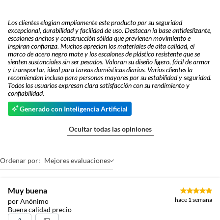
para reforzar la seguridad.
Productos perecibles como alimentos, bebidas, medicamentos,
suplementos alimenticios, vitaminas.
Ancho
45.5 cm
Los clientes elogian ampliamente este producto por su seguridad
Productos digitales (descarga inmediata).
excepcional, durabilidad y facilidad de uso. Destacan la base antideslizante,
escalones anchos y construcción sólida que previenen movimiento e
Por motivos de salubridad, la ropa interior inferior y ropas de
inspiran confianza. Muchos aprecian los materiales de alta calidad, el
Altura máxima
1.3 m
baño con señales de uso, sin empaques, etiquetas o sellos.
marco de acero negro mate y los escalones de plástico resistente que se
sienten sustanciales sin ser pesados. Valoran su diseño ligero, fácil de armar
Alimentos, bebidas, fórmulas y leches para bebés.
y transportar, ideal para tareas domésticas diarias. Varios clientes la
recomiendan incluso para personas mayores por su estabilidad y seguridad.
Productos hechos a medida.
Características
ANSI 250 libras. Fuerte
Todos los usuarios expresan clara satisfacción con su rendimiento y
Pinturas de color a pedido.
barandal de escalera de acero
confiabilidad.
más un gran escalón de PP.
Plantas.
Generado con Inteligencia Artificial
Estructura de acero debajo del
Productos que hayan sido previamente instalados.
escalón para mayor seguridad.
Ocultar todas las opiniones
Baterías de auto.
Pies de escalera extra grandes.
Motocicletas y bicicletas motorizadas.
Práctico tope superior.
Licores y cigarros electrónicos.
Ordenar por:
Mejores evaluaciones
Muy buena
Complementa tu
Escalera Tijera
hace 1 semana
por Anónimo
Buena calidad precio
de Acero 3 Pasos 113Kg