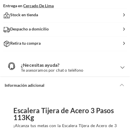
Entrega en
Cercado De Lima
Stock en tienda
Despacho a domicilio
Retira tu compra
¿Necesitas ayuda?
¿
N
Te asesoramos por chat o teléfono
e
c
e
s
i
Información adicional
t
a
s
a
y
u
d
a
Escalera Tijera de Acero 3 Pasos
?
113Kg
¡Alcanza tus metas con la Escalera Tijera de Acero de 3