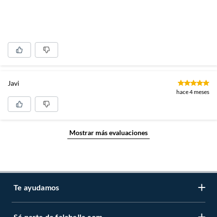
Javi
hace 4 meses
Mostrar más evaluaciones
Te ayudamos
Sé parte de falabella.com
Atención por WhatsApp